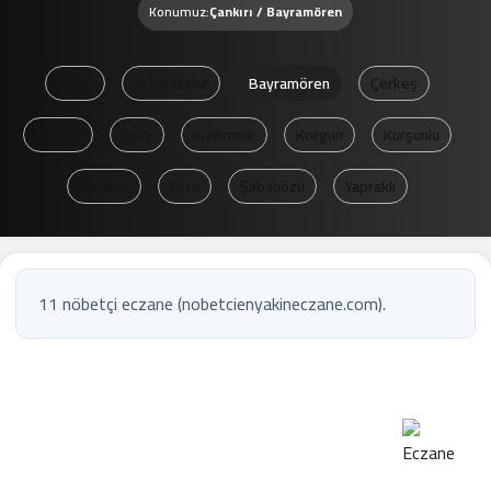
Konumuz:
Çankırı / Bayramören
Tümü
Atkaracalar
Bayramören
Çerkeş
Eldivan
Ilgaz
Kızılırmak
Korgun
Kurşunlu
Merkez
Orta
Şabanözü
Yapraklı
11 nöbetçi eczane (nobetcienyakineczane.com).
1
Nöbetçi eczane
Çankırı / Bayramören