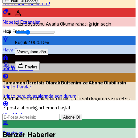
Normal (100%)
Emtia'larda son durum!
Nöbetçi Eczaneler
Yazı Boyutunu Ayarla
Okuma rahatlığı için seçin
Hızlı Erişim
Küçük
100%
Dev
Hava Durumu
Varsayılana dön
0
Son Depremler
Paylaş
Tamamen Ücretsiz Olarak Bültenimize Abone Olabilirsin
Kripto Paralar
Kripto para piyasalarında son durum!
Yeni haberlerden haberdar olmak için fırsatı kaçırma ve ücretsiz
e-posta aboneliğini hemen başlat.
Maç Merkezi
Abone Ol
Benzer Haberler
Gazeteler