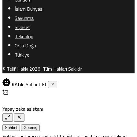
İslam Dünyası
Savunma
Siyaset
Teknoloji
Orta Doğu
Türkiye
© Telif Hakkı 2026, Tüm Hakları Saklıdır
KAI ile Sohbet Et
Yapay zeka asistanı
Sohbet
Geçmiş
Sohbet sistemi şu anda aktif değil. Lütfen daha sonra tekrar