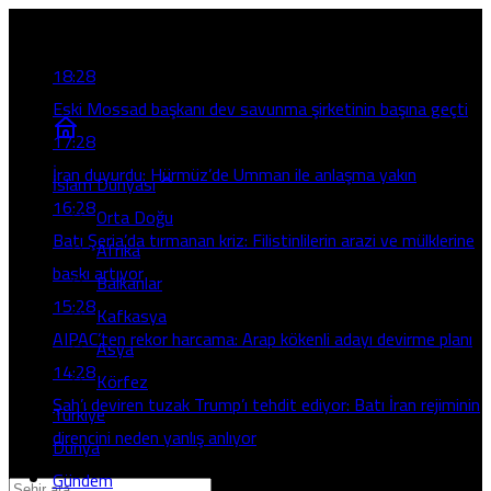
Son Gelişmeler
18:28
Eski Mossad başkanı dev savunma şirketinin başına geçti
17:28
İran duyurdu: Hürmüz’de Umman ile anlaşma yakın
İslam Dünyası
16:28
Orta Doğu
Batı Şeria’da tırmanan kriz: Filistinlilerin arazi ve mülklerine
Afrika
baskı artıyor
Balkanlar
15:28
Kafkasya
AIPAC’ten rekor harcama: Arap kökenli adayı devirme planı
Asya
14:28
Körfez
Şah’ı deviren tuzak Trump’ı tehdit ediyor: Batı İran rejiminin
Türkiye
direncini neden yanlış anlıyor
Dünya
Gündem