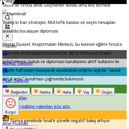
değiştir
Sebte’de fırtına dindi: Göçmenler döndü ama kriz bitmedi
Trump’ın İran stratejisi: Müttefik baskısı ve seçim hesapları
arasında bocalayan diplomasi
Filistin Siyaset Araştırmaları Merkezi, bu küresel eğilimi fırsata
Popüler
çevirmek amacıyla profesyonel bir dijital medya stratejisi
geliştirilmesi, hukuk ve diplomasi kanallarının aktif kullanımı ile
Namaz Vakitleri
Filistin hafızasını koruyacak uluslararası erişime açık bir “ulusal
dijital arşiv” kurulması çağrısında bulunuyor.
Puan Durumu
Beğendim
Harika
Haha
Vay
Üzgün
Döviz Kurları
Piyasanın kalbine yakından göz atın.
Kızgın
Dünya genelinde İsrail’e yönelik negatif bakış artıyor
Altın Fiyatları