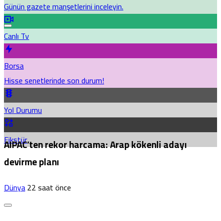
Günün gazete manşetlerini inceleyin.
Canlı Tv
Borsa
Hisse senetlerinde son durum!
Yol Durumu
Fikstür
AIPAC’ten rekor harcama: Arap kökenli adayı
devirme planı
Dünya
22 saat önce