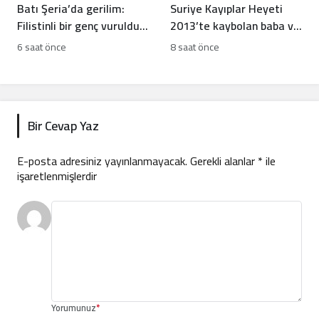
Batı Şeria’da gerilim:
Suriye Kayıplar Heyeti
Filistinli bir genç vuruldu,
2013’te kaybolan baba ve
sınıflar yıkıldı
oğlun akıbetini açıkladı
6 saat önce
8 saat önce
Bir Cevap Yaz
E-posta adresiniz yayınlanmayacak.
Gerekli alanlar
*
ile
işaretlenmişlerdir
Yorumunuz
*