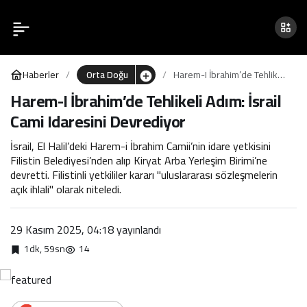
Harem-I İbrahim’de
0
Tehlikeli Adım: İsrail Cami
Haberler
Orta Doğu
Harem-I İbrahim’de Tehlikeli
Idaresini Devrediyor
Adım: İsrail Cami Idaresini
Harem-I İbrahim’de Tehlikeli Adım: İsrail
Devrediyor
Cami Idaresini Devrediyor
İsrail, El Halil’deki Harem-i İbrahim Camii’nin idare yetkisini
Filistin Belediyesi’nden alıp Kiryat Arba Yerleşim Birimi’ne
devretti. Filistinli yetkililer kararı "uluslararası sözleşmelerin
açık ihlali" olarak niteledi.
29 Kasım 2025, 04:18
yayınlandı
1dk, 59sn
14