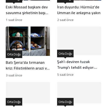
Eski Mossad başkanı dev
İran duyurdu: Hürmüz’de
savunma şirketinin başına
Umman ile anlaşma yakın
geçti
1 saat önce
2 saat önce
Orta Doğu
Orta Doğu
Şah’ı deviren tuzak
Batı Şeria’da tırmanan
Trump’ı tehdit ediyor:
kriz: Filistinlilerin arazi ve
Batı İran rejiminin
mülklerine baskı artıyor
5 saat önce
3 saat önce
direncini neden yanlış
anlıyor
Orta Doğu
Orta Doğu