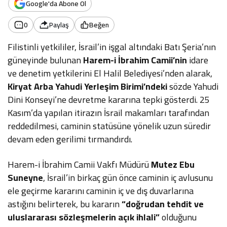
Google'da Abone Ol
0
Paylaş
Beğen
Filistinli yetkililer, İsrail’in işgal altındaki Batı Şeria’nın
güneyinde bulunan
Harem-i İbrahim Camii’nin
idare
ve denetim yetkilerini El Halil Belediyesi’nden alarak,
Kiryat Arba Yahudi Yerleşim Birimi’ndeki
sözde Yahudi
Dini Konseyi’ne devretme kararına tepki gösterdi. 25
Kasım’da yapılan itirazın İsrail makamları tarafından
reddedilmesi, caminin statüsüne yönelik uzun süredir
devam eden gerilimi tırmandırdı.
Harem-i İbrahim Camii Vakfı Müdürü
Mutez Ebu
Suneyne
, İsrail’in birkaç gün önce caminin iç avlusunu
ele geçirme kararını caminin iç ve dış duvarlarına
astığını belirterek, bu kararın
“doğrudan tehdit ve
uluslararası sözleşmelerin açık ihlali”
olduğunu