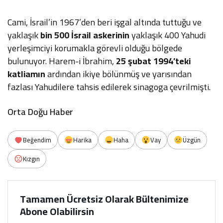
Cami, İsrail’in 1967’den beri işgal altında tuttuğu ve
yaklaşık
bin 500 İsrail askerinin
yaklaşık 400 Yahudi
yerleşimciyi korumakla görevli olduğu bölgede
bulunuyor. Harem-i İbrahim,
25 şubat 1994’teki
katliamın
ardından ikiye bölünmüş ve yarısından
fazlası Yahudilere tahsis edilerek sinagoga çevrilmişti.
Orta Doğu Haber
Beğendim
Harika
Haha
Vay
Üzgün
Kızgın
Tamamen Ücretsiz Olarak Bültenimize
Abone Olabilirsin