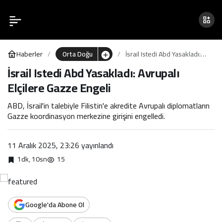
İsrail Istedi Abd Yasakladı:
0
Avrupalı Elçilere Gazze
Haberler
Orta Doğu
İsrail Istedi Abd Yasakladı:
Engeli
Avrupalı Elçilere Gazze
İsrail Istedi Abd Yasakladı: Avrupalı
Engeli
Elçilere Gazze Engeli
ABD, İsrail'in talebiyle Filistin'e akredite Avrupalı diplomatların
Gazze koordinasyon merkezine girişini engelledi.
11 Aralık 2025, 23:26
yayınlandı
1dk, 10sn
15
Google'da Abone Ol