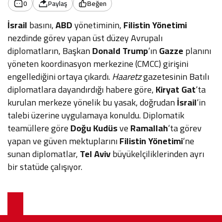
0
Paylaş
Beğen
İsrail
basını,
ABD
yönetiminin,
Filistin Yönetimi
nezdinde görev yapan üst düzey Avrupalı
diplomatların, Başkan
Donald Trump
‘ın
Gazze
planını
yöneten koordinasyon merkezine (CMCC) girişini
engellediğini ortaya çıkardı.
Haaretz
gazetesinin Batılı
diplomatlara dayandırdığı habere göre,
Kiryat Gat
‘ta
kurulan merkeze yönelik bu yasak, doğrudan
İsrail
‘in
talebi üzerine uygulamaya konuldu. Diplomatik
teamüllere göre
Doğu Kudüs
ve
Ramallah
‘ta görev
yapan ve güven mektuplarını
Filistin Yönetimi
‘ne
sunan diplomatlar,
Tel Aviv
büyükelçiliklerinden ayrı
bir statüde çalışıyor.