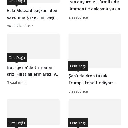
Orta Doğu
İran duyurdu: Hürmüz’de
Umman ile anlaşma yakın
Eski Mossad başkanı dev
savunma şirketinin başına
2 saat önce
geçti
54 dakika önce
Orta Doğu
Orta Doğu
Batı Şeria’da tırmanan
kriz: Filistinlilerin arazi ve
Şah’ı deviren tuzak
mülklerine baskı artıyor
Trump’ı tehdit ediyor:
3 saat önce
Batı İran rejiminin
5 saat önce
direncini neden yanlış
anlıyor
Orta Doğu
Orta Doğu