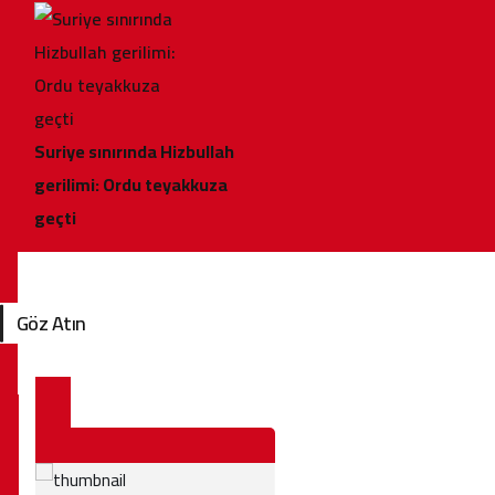
Suriye sınırında Hizbullah
gerilimi: Ordu teyakkuza
geçti
Göz Atın