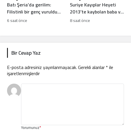
Batı Şeria’da gerilim:
Suriye Kayıplar Heyeti
Filistinli bir genç vuruldu,
2013’te kaybolan baba ve
sınıflar yıkıldı
oğlun akıbetini açıkladı
6 saat önce
8 saat önce
Bir Cevap Yaz
E-posta adresiniz yayınlanmayacak.
Gerekli alanlar
*
ile
işaretlenmişlerdir
Yorumunuz
*