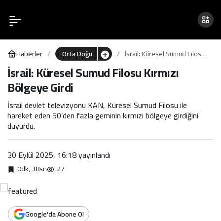
İsrail: Küresel Sumud
0
Filosu Kırmızı Bölgeye Girdi
Haberler
Orta Doğu
İsrail: Küresel Sumud Filosu
Kırmızı Bölgeye Girdi
İsrail: Küresel Sumud Filosu Kırmızı
Bölgeye Girdi
İsrail devlet televizyonu KAN, Küresel Sumud Filosu ile
hareket eden 50’den fazla geminin kırmızı bölgeye girdiğini
duyurdu.
30 Eylül 2025, 16:18
yayınlandı
0dk, 38sn
27
Google'da Abone Ol