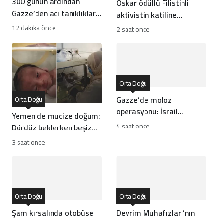
300 günün ardından
Oskar ödüllü Filistinli
Gazze’den acı tanıklıklar:
aktivistin katiline
Ateşkes sadece medyatik
hafifletilmiş suçlama
12 dakika önce
2 saat önce
bir balondan ibaret
Orta Doğu
Gazze’de moloz
Orta Doğu
operasyonu: İsrail
Yemen’de mucize doğum:
soykırım kanıtlarını mı
4 saat önce
Dördüz beklerken beşiz
yok ediyor?
bebek dünyaya geldi
3 saat önce
Orta Doğu
Orta Doğu
Şam kırsalında otobüse
Devrim Muhafızları’nın