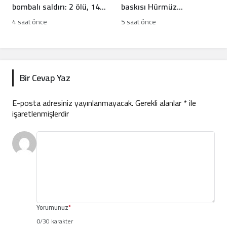
bombalı saldırı: 2 ölü, 14
baskısı Hürmüz
yaralı
Anlaşması’nı kilitledi
4 saat önce
5 saat önce
Bir Cevap Yaz
E-posta adresiniz yayınlanmayacak.
Gerekli alanlar
*
ile
işaretlenmişlerdir
Yorumunuz
*
0
/30 karakter