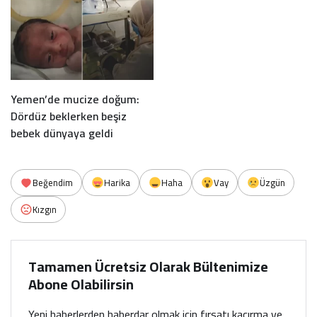
Yemen’de mucize doğum:
Dördüz beklerken beşiz
bebek dünyaya geldi
Beğendim
Harika
Haha
Vay
Üzgün
Kızgın
Tamamen Ücretsiz Olarak Bültenimize
Abone Olabilirsin
Yeni haberlerden haberdar olmak için fırsatı kaçırma ve