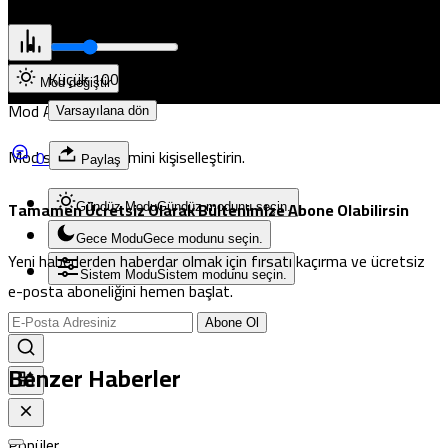
Pristina
Yazı Boyutunu Ayarla
Okuma rahatlığı için seçin
Küçük
100%
Dev
Mod değiştir
Mod Ayarları
Varsayılana dön
Mod seçin, deneyimini kişiselleştirin.
0
Paylaş
Tamamen Ücretsiz Olarak Bültenimize Abone Olabilirsin
Gündüz Modu
Gündüz modunu seçin.
Gece Modu
Gece modunu seçin.
Yeni haberlerden haberdar olmak için fırsatı kaçırma ve ücretsiz
Sistem Modu
Sistem modunu seçin.
e-posta aboneliğini hemen başlat.
Abone Ol
Benzer Haberler
Popüler