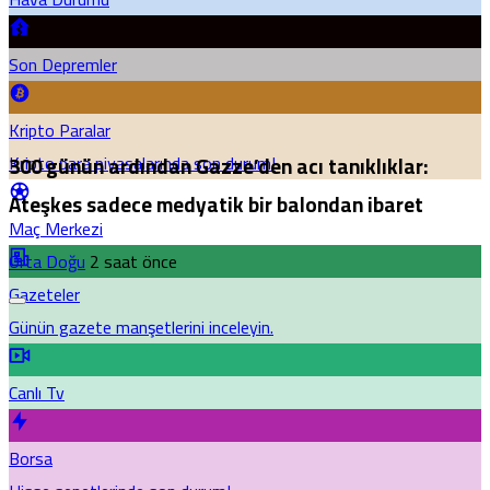
Son Depremler
Kripto Paralar
Kripto para piyasalarında son durum!
300 günün ardından Gazze’den acı tanıklıklar:
Ateşkes sadece medyatik bir balondan ibaret
Maç Merkezi
Orta Doğu
2 saat önce
Gazeteler
Günün gazete manşetlerini inceleyin.
Canlı Tv
Borsa