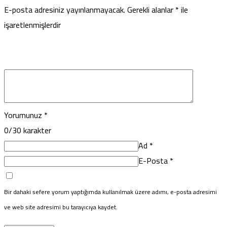
E-posta adresiniz yayınlanmayacak.
Gerekli alanlar
*
ile
işaretlenmişlerdir
Yorumunuz
*
0
/30 karakter
Ad
*
E-Posta
*
Bir dahaki sefere yorum yaptığımda kullanılmak üzere adımı, e-posta adresimi
ve web site adresimi bu tarayıcıya kaydet.