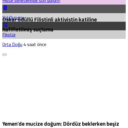
Hisse senetlerinde son durum!
Yol Durumu
Oskar ödüllü Filistinli aktivistin katiline
hafifletilmiş suçlama
Fikstür
Orta Doğu
4 saat önce
Yemen’de mucize doğum: Dördüz beklerken beşiz