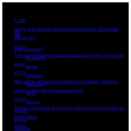
Son Gelişmeler
17:36
Suriye-Irak sınırında askeri sevkiyat iddiası: Görüntüler
gerçek mi?
16:42
İslam Dünyası
Türk savunmasında radara yakalanmayan güç: Kritik eşik
Orta Doğu
aşıldı!
Afrika
15:48
Balkanlar
300 günün ardından Gazze’den acı tanıklıklar: Ateşkes
Kafkasya
sadece medyatik bir balondan ibaret
Asya
15:02
Körfez
Trump: İsrail karşıtı El-Sayed’in zaferi Cumhuriyetçiler için
Türkiye
harika haber
Dünya
14:16
Gündem