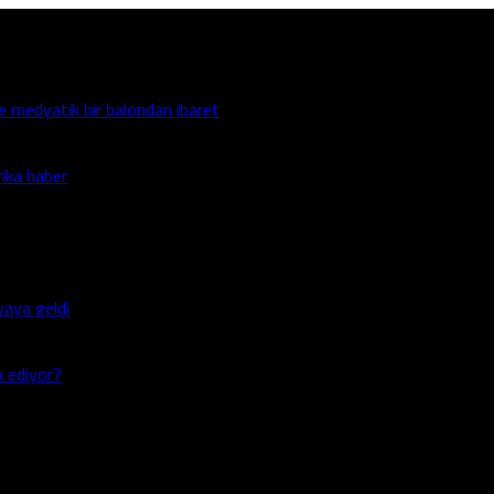
e medyatik bir balondan ibaret
rika haber
aya geldi
k ediyor?