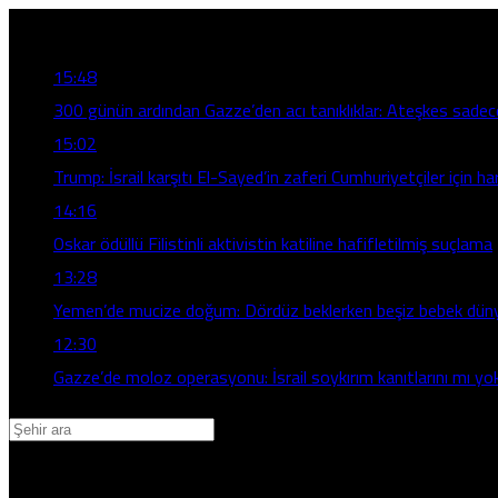
Son Gelişmeler
15:48
300 günün ardından Gazze’den acı tanıklıklar: Ateşkes sadec
15:02
Trump: İsrail karşıtı El-Sayed’in zaferi Cumhuriyetçiler için ha
14:16
Oskar ödüllü Filistinli aktivistin katiline hafifletilmiş suçlama
13:28
Yemen’de mucize doğum: Dördüz beklerken beşiz bebek düny
12:30
Gazze’de moloz operasyonu: İsrail soykırım kanıtlarını mı yo
Adana
Adıyaman