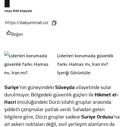
Günün gazete manşetlerini inceleyin.
veya linki kopyala
Canlı Tv
Beğen
Borsa
Hisse senetlerinde son durum!
Liderleri korumada güvenlik
Yol Durumu
farkı: Hamas mı, İran mı?
İçeriği Görüntüle
Fikstür
Suriye
‘nin güneyindeki
Süveyda
vilayetinde sular
durulmuyor. Bölgedeki güvenlik güçleri ile
Hikmet el-
Hacri
öncülüğündeki Dürzi silahlı gruplar arasında
şiddetli çatışmalar patlak verdi. Sahadan gelen
bilgilere göre, Dürzi gruplar sadece
Suriye Ordusu
‘na
ait askeri noktaları değil, sivil yerleşim alanlarını da