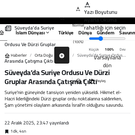
Suriye ile Hizbullah arasındaki
0:17
SON GELIŞMELER
Yazı Boyutunu
temas ihtimali masada
Ayarla
Okuma
Normal
rahatlığı için seçin
Süveyda’da Suriye
İslam Dünyası
Türkiye
Dünya
Gündem
Savun
(100%)
Ordusu Ve Dürzi Gruplar
Popüler
Küçük
100%
Dev
Haberler
Orta Doğu
Süveyda’da Suriye Ordusu
Varsayılana
Arasında Çatışma Çıktı
Namaz Vakitleri
Ve Dürzi Gruplar Arasında
dön
Süveyda’da Suriye Ordusu Ve Dürzi
Çatışma Çıktı
Gruplar Arasında Çatışma Çıktı
Puan Durumu
0
Paylaş
Suriye'nin güneyinde tansiyon yeniden yükseldi. Hikmet el-
Hacri liderliğindeki Dürzi gruplar ordu noktalarına saldırırken,
Döviz Kurları
Şam yönetimi olayların arkasında İsrail'in olduğunu savundu.
Piyasanın kalbine yakından göz atın.
22 Aralık 2025, 23:47
yayınlandı
Altın Fiyatları
1dk, 4sn