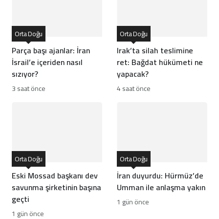
Orta Doğu
Orta Doğu
Parça başı ajanlar: İran
Irak’ta silah teslimine
İsrail’e içeriden nasıl
ret: Bağdat hükümeti ne
sızıyor?
yapacak?
3 saat önce
4 saat önce
Orta Doğu
Orta Doğu
Eski Mossad başkanı dev
İran duyurdu: Hürmüz’de
savunma şirketinin başına
Umman ile anlaşma yakın
geçti
1 gün önce
1 gün önce