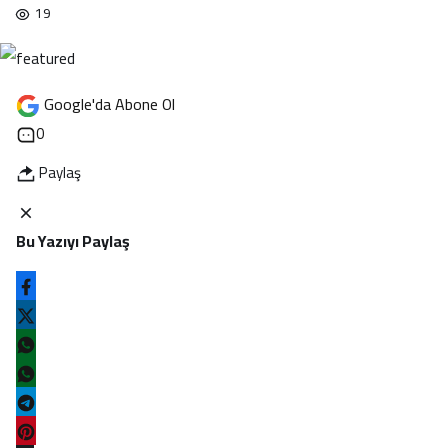
Emtia'larda son durum!
19
Mod
Nöbetçi Eczaneler
değiştir
Hızlı Erişim
Google'da Abone Ol
0
Hava Durumu
Paylaş
Son Depremler
Bu Yazıyı Paylaş
Kripto Paralar
Kripto para piyasalarında son durum!
Maç Merkezi
Gazeteler