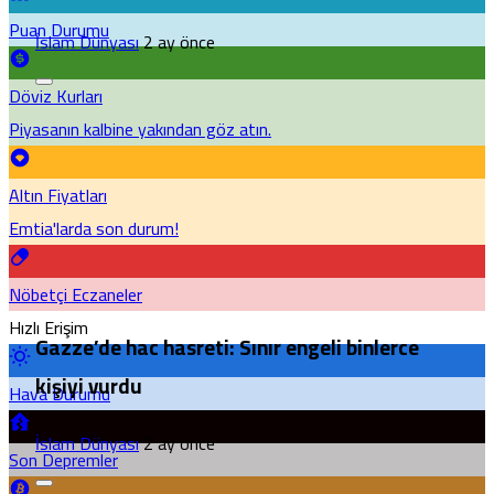
Puan Durumu
İslam Dünyası
2 ay önce
Döviz Kurları
Piyasanın kalbine yakından göz atın.
Altın Fiyatları
Emtia'larda son durum!
Nöbetçi Eczaneler
Hızlı Erişim
Gazze’de hac hasreti: Sınır engeli binlerce
kişiyi vurdu
Hava Durumu
İslam Dünyası
2 ay önce
Son Depremler