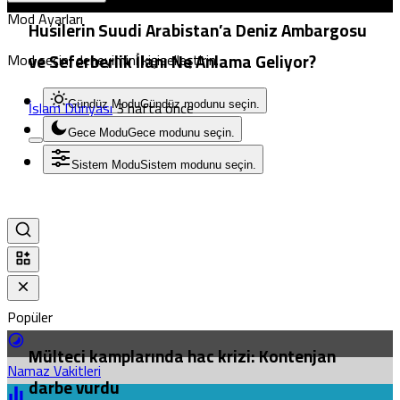
Mod Ayarları
Husilerin Suudi Arabistan’a Deniz Ambargosu
Mod seçin, deneyimini kişiselleştirin.
ve Seferberlik İlanı Ne Anlama Geliyor?
İslam Dünyası
3 hafta önce
Gündüz Modu
Gündüz modunu seçin.
Gece Modu
Gece modunu seçin.
Sistem Modu
Sistem modunu seçin.
Popüler
Mülteci kamplarında hac krizi: Kontenjan
Namaz Vakitleri
darbe vurdu