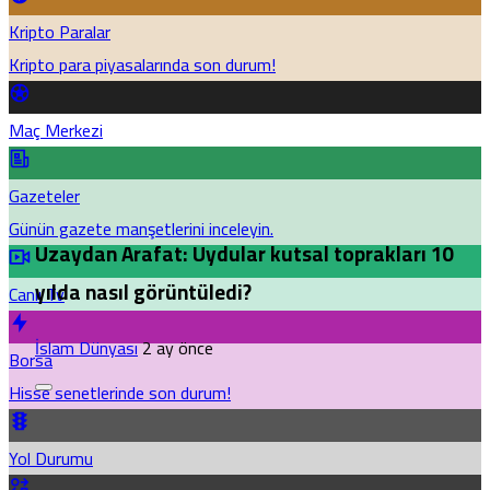
Kripto Paralar
Kripto para piyasalarında son durum!
Maç Merkezi
Gazeteler
Günün gazete manşetlerini inceleyin.
Uzaydan Arafat: Uydular kutsal toprakları 10
yılda nasıl görüntüledi?
Canlı Tv
İslam Dünyası
2 ay önce
Borsa
Hisse senetlerinde son durum!
Yol Durumu