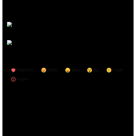
Tokat
Husilerin Suudi Arabistan’a Deniz Ambargosu ve Seferberlik
Trabzon
İlanı Ne Anlama Geliyor?
Tunceli
Şanlıurfa
Mülteci kamplarında hac krizi: Kontenjan darbe vurdu
Uşak
Van
Gazze’de hac hasreti: Sınır engeli binlerce kişiyi vurdu
Yozgat
Zonguldak
Beğendim
Harika
Haha
Vay
Üzgün
Aksaray
Kızgın
Bayburt
Karaman
Kırıkkale
Tamamen Ücretsiz Olarak Bültenimize
Batman
Abone Olabilirsin
Şırnak
Bartın
Yeni haberlerden haberdar olmak için fırsatı kaçırma