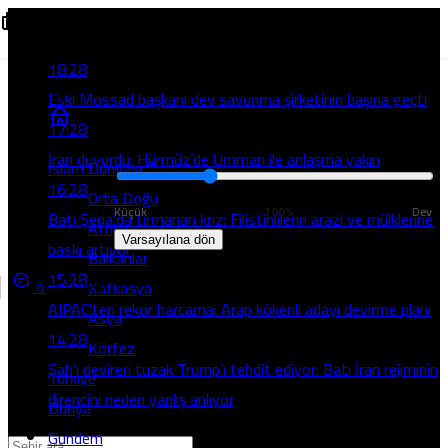
Son Gelişmeler
Hollanda’dan İsrail’e: İşgal Bölgelerinden Ithalata Yasak
18:28
Normal
Eski Mossad başkanı dev savunma şirketinin başına geçti
(100%)
Yazı Boyutunu Ayarla
Okuma rahatlığı için
17:28
seçin
İran duyurdu: Hürmüz’de Umman ile anlaşma yakın
İslam Dünyası
16:28
Orta Doğu
Küçük
100%
Dev
Batı Şeria’da tırmanan kriz: Filistinlilerin arazi ve mülklerine
Afrika
Varsayılana dön
baskı artıyor
Balkanlar
15:28
Kafkasya
0
Paylaş
AIPAC’ten rekor harcama: Arap kökenli adayı devirme planı
Asya
14:28
Körfez
Şah’ı deviren tuzak Trump’ı tehdit ediyor: Batı İran rejiminin
Türkiye
direncini neden yanlış anlıyor
Dünya
Gündem