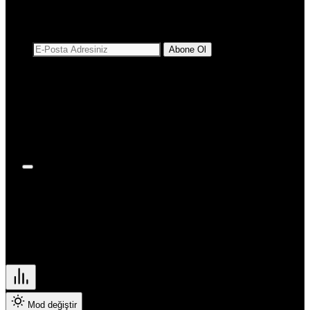
Ardahan
ve ücretsiz e-posta aboneliğini hemen başlat.
Iğdır
Yalova
Abone Ol
Karabük
Kilis
Osmaniye
Benzer Haberler
Düzce
Lefkoşa
Gazimağusa
Girne
Güzelyurt
İskele
Pristina
Mod değiştir