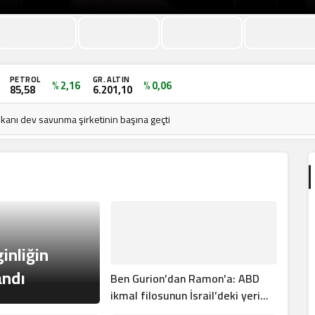
PETROL
GR. ALTIN
% 2,16
% 0,06
85,58
6.201,10
kanı dev savunma şirketinin başına geçti
inliğin
andı
Ben Gurion’dan Ramon’a: ABD
ikmal filosunun İsrail’deki yeri
değişti