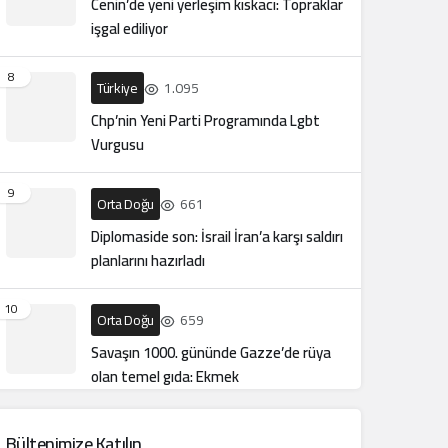
Cenin’de yeni yerleşim kıskacı: Topraklar
işgal ediliyor
8
Türkiye
1.095
Chp’nin Yeni Parti Programında Lgbt
Vurgusu
9
Orta Doğu
661
Diplomaside son: İsrail İran’a karşı saldırı
planlarını hazırladı
10
Orta Doğu
659
Savaşın 1000. gününde Gazze’de rüya
olan temel gıda: Ekmek
Bültenimize Katılın