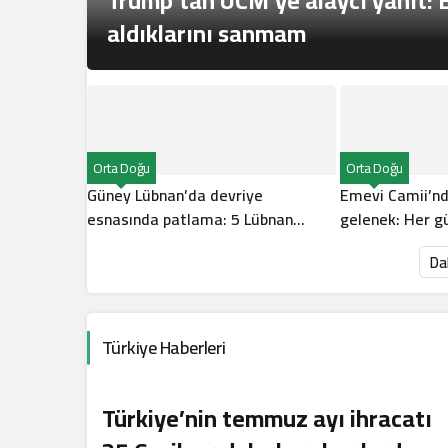
Trump’tan UCM’ye alaycı yanıt: 
aldıklarını sanmam
Orta Doğu
Orta Doğu
Güney Lübnan’da devriye
Emevi Camii’nd
esnasında patlama: 5 Lübnan
gelenek: Her 
askeri yaralandı
toplu ezan
Da
Türkiye Haberleri
Türkiye’nin temmuz ayı ihracatı