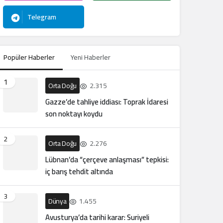
Telegram
Popüler Haberler
Yeni Haberler
1
Orta Doğu
2.315
Gazze’de tahliye iddiası: Toprak İdaresi
son noktayı koydu
2
Orta Doğu
2.276
Lübnan’da “çerçeve anlaşması” tepkisi:
iç barış tehdit altında
3
Dünya
1.455
Avusturya’da tarihi karar: Suriyeli