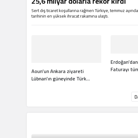
25,6 milyar dolarla rekor kırdı
Sert dış ticaret koşullarına rağmen Türkiye, temmuz ayında
tarihinin en yüksek ihracat rakamına ulaştı.
Erdoğan’dan İ
Faturayı tü
Aoun’un Ankara ziyareti
Lübnan’ın güneyinde Türk
gücünün önünü açar mı?
D
Dünya