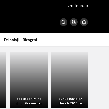
Veri alınamadı!
Teknoloji
Biyografi
Sebte’de fırtına
Suriye Kayıplar
Yerleşi
bir
dindi: Göçmenler
Heyeti 2013’te
kamer
döndü ama kriz
kaybolan baba ve
altın