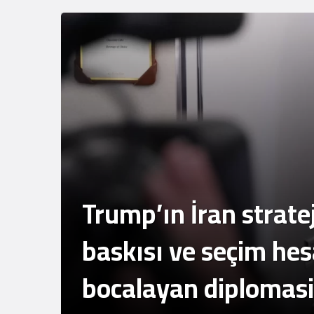
.
ti
ve mülklerine baskı
artıyor
Trump’ın İran stratej
baskısı ve seçim hes
bocalayan diplomasi