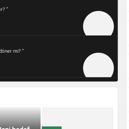
r? “
 döner mi? “