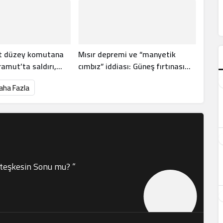
t düzey komutana
Mısır depremi ve “manyetik
amut’ta saldırı,
cımbız” iddiası: Güneş fırtınası
şma
depreme yol açar mı?
aha Fazla
Ateşkesin Sonu mu? “