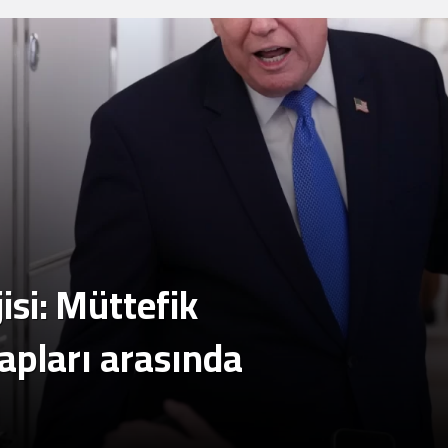
devirme planı
rejiminin direncini
sınıflar yıkıldı
neden yanlış anlıyor
isi: Müttefik
apları arasında