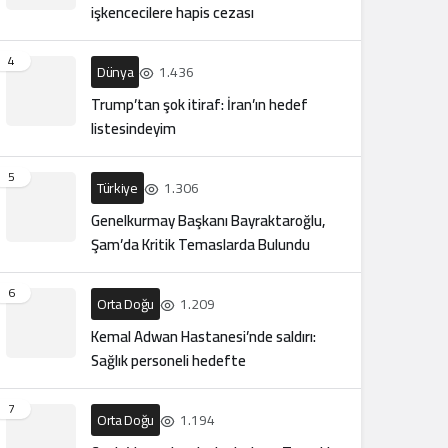
işkencecilere hapis cezası
4
Dünya
1.436
Trump’tan şok itiraf: İran’ın hedef
listesindeyim
5
Türkiye
1.306
Genelkurmay Başkanı Bayraktaroğlu,
Şam’da Kritik Temaslarda Bulundu
6
Orta Doğu
1.209
Kemal Adwan Hastanesi’nde saldırı:
Sağlık personeli hedefte
7
Orta Doğu
1.194