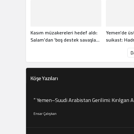
Kasım müzakereleri hedef aldı:
Yemen’de üs
Salam’dan ‘boş destek savaşları’
suikast: Hadr
tepkisi
Taiz’de çatı
D
Köşe Yazıları
“ Yemen–Suudi Arabistan Gerilimi: Kırılgan 
Ensar Çalışkan