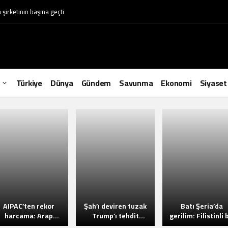
irketinin başına geçti
Daily
Türkiye
Dünya
Gündem
Savunma
Ekonomi
Siyaset
Ummah
AIPAC’ten rekor
Şah’ı deviren tuzak
Batı Şeria’da
harcama: Arap
Trump’ı tehdit
gerilim: Filistinli 
kökenli adayı
ediyor: Batı İran
genç vuruldu,