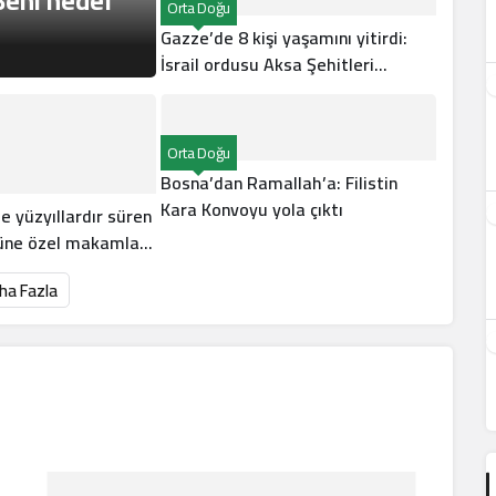
Beni hedef
Orta Doğu
Gazze’de 8 kişi yaşamını yitirdi:
İsrail ordusu Aksa Şehitleri
Hastanesi’ni hedef aldı
Orta Doğu
Bosna’dan Ramallah’a: Filistin
Kara Konvoyu yola çıktı
e yüzyıllardır süren
güne özel makamla
ha Fazla