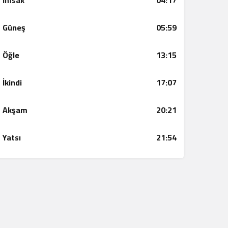
İmsak
04:17
Güneş
05:59
Öğle
13:15
İkindi
17:07
Akşam
20:21
Yatsı
21:54