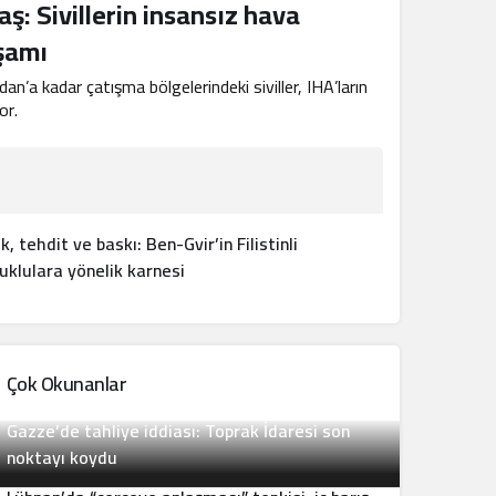
ş: Sivillerin insansız hava
aşamı
n’a kadar çatışma bölgelerindeki siviller, IHA’ların
or.
ık, tehdit ve baskı: Ben-Gvir’in Filistinli
uklulara yönelik karnesi
Çok Okunanlar
Gazze’de tahliye iddiası: Toprak İdaresi son
2
noktayı koydu