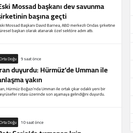
Eski Mossad başkanı dev savunma
şirketinin başına geçti
ski Mossad Başkanı David Barnea, ABD merkezli Ondas şirketine
üresel başkan olarak atanarak özel sektöre adım attı.
Orta Doğu
9 saat önce
İran duyurdu: Hürmüz’de Umman ile
anlaşma yakın
ran, Hürmüz Boğazı’nda Umman ile ortak çıkar odaklı yeni bir
eyrüsefer rotası üzerinde son aşamaya gelindiğini duyurdu.
Orta Doğu
10 saat önce