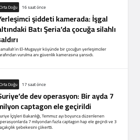
Orta Doğu
16 saat önce
Yerleşimci şiddeti kamerada: İşgal
altındaki Batı Şeria’da çocuğa silahlı
saldırı
amallah’ın El-Mugayyir köyünde bir çocuğun yerleşimciler
arafından vurulma anı güvenlik kamerasına yansıdı.
Orta Doğu
17 saat önce
Suriye’de dev operasyon: Bir ayda 7
milyon captagon ele geçirildi
uriye İçişleri Bakanlığı, Temmuz ayı boyunca düzenlenen
perasyonlarda 7 milyondan fazla captagon hap ele geçirdi ve 3
açakçılık şebekesini çökertti.