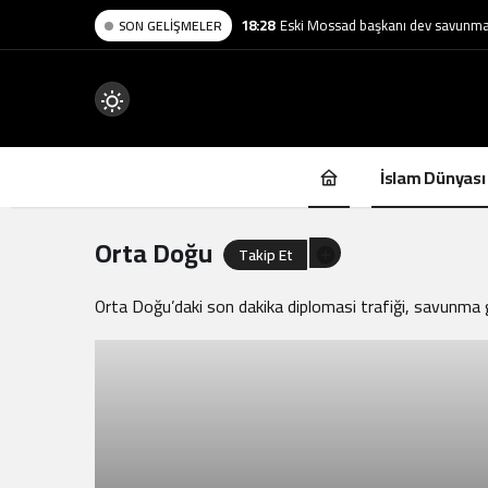
18:28
Eski Mossad başkanı dev savunma ş
SON GELIŞMELER
Mod
değiştir
İslam Dünyası
Orta Doğu
Takip Et
.
Orta Doğu’daki son dakika diplomasi trafiği, savunma 