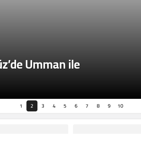
üz’de Umman ile
1
2
3
4
5
6
7
8
9
10