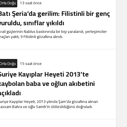
Orta Doğu
13 saat önce
Batı Şeria’da gerilim: Filistinli bir genç
vuruldu, sınıflar yıkıldı
srail güçlerinin Nablus baskınında bir kişi yaralandı, yerleşimciler
raçları yaktı, 9 Filistinli gözaltına alındı.
Orta Doğu
15 saat önce
Suriye Kayıplar Heyeti 2013’te
kaybolan baba ve oğlun akıbetini
açıkladı
uriye Kayıplar Heyeti, 2013 yılında Şam’da gözaltına alınan
assam Bahra ve oğlu Samih’in öldürüldüğünü doğruladı.