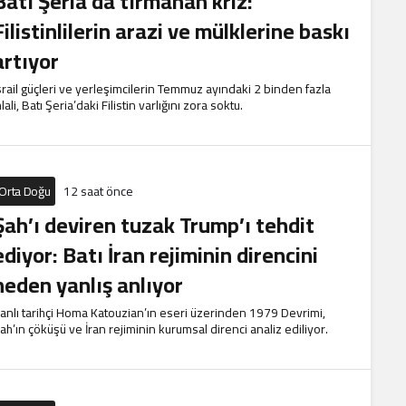
Batı Şeria’da tırmanan kriz:
Filistinlilerin arazi ve mülklerine baskı
artıyor
srail güçleri ve yerleşimcilerin Temmuz ayındaki 2 binden fazla
hlali, Batı Şeria’daki Filistin varlığını zora soktu.
Orta Doğu
12 saat önce
Şah’ı deviren tuzak Trump’ı tehdit
ediyor: Batı İran rejiminin direncini
neden yanlış anlıyor
ranlı tarihçi Homa Katouzian’ın eseri üzerinden 1979 Devrimi,
ah’ın çöküşü ve İran rejiminin kurumsal direnci analiz ediliyor.