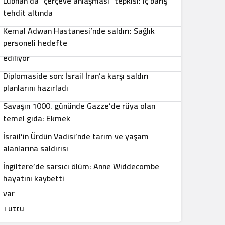
Lübnan’da “çerçeve anlaşması” tepkisi: iç barış
3
tehdit altında
4
Kemal Adwan Hastanesi’nde saldırı: Sağlık
personeli hedefte
Cenin’de yeni yerleşim kıskacı: Topraklar işgal
5
ediliyor
Diplomaside son: İsrail İran’a karşı saldırı
6
planlarını hazırladı
Savaşın 1000. gününde Gazze’de rüya olan
7
temel gıda: Ekmek
İsrail’in Ürdün Vadisi’nde tarım ve yaşam
8
alanlarına saldırısı
9
İngiltere’de sarsıcı ölüm: Anne Widdecombe
10
hayatını kaybetti
İsrail Gazze’de sivil aracı vurdu: Can kayıpları
var
İslam Alemi Şehit Kassam Komutanları Için Saf
Tuttu