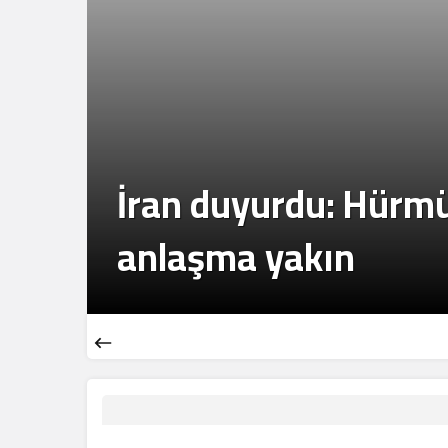
.
İran duyurdu: Hürm
anlaşma yakın