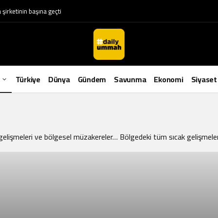
irketinin başına geçti
Orta
Türkiye
Dünya
Gündem
Savunma
Ekonomi
Siyaset
Doğu
Haberleri
gelişmeleri ve bölgesel müzakereler… Bölgedeki tüm sıcak gelişmeler