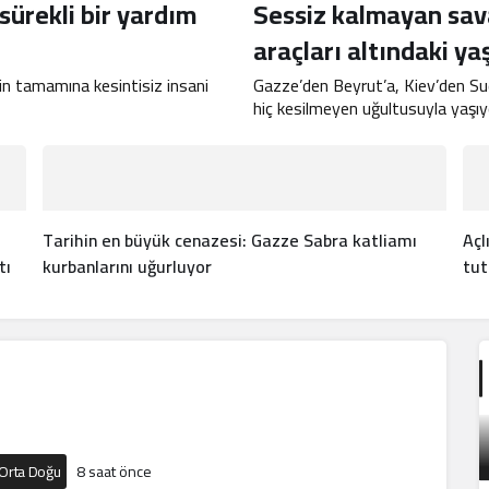
sürekli bir yardım
Sessiz kalmayan sava
araçları altındaki y
’in tamamına kesintisiz insani
Gazze’den Beyrut’a, Kiev’den Suda
hiç kesilmeyen uğultusuyla yaşıy
Tarihin en büyük cenazesi: Gazze Sabra katliamı
Açl
tı
kurbanlarını uğurluyor
tut
Orta Doğu
8 saat önce