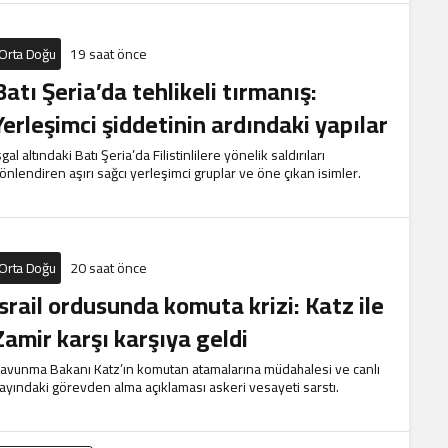
Orta Doğu
19 saat önce
Batı Şeria’da tehlikeli tırmanış:
Yerleşimci şiddetinin ardındaki yapılar
şgal altındaki Batı Şeria’da Filistinlilere yönelik saldırıları
önlendiren aşırı sağcı yerleşimci gruplar ve öne çıkan isimler.
Orta Doğu
20 saat önce
İsrail ordusunda komuta krizi: Katz ile
Zamir karşı karşıya geldi
avunma Bakanı Katz’ın komutan atamalarına müdahalesi ve canlı
ayındaki görevden alma açıklaması askeri vesayeti sarstı.