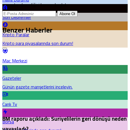
e-posta aboneliğini hemen başlat.
Abone Ol
Son Depremler
Benzer Haberler
Kripto Paralar
Kripto para piyasalarında son durum!
Maç Merkezi
Gazeteler
Günün gazete manşetlerini inceleyin.
Canlı Tv
BM raporu açıkladı: Suriyelilerin geri dönüşü neden
Borsa
yavaşladı?