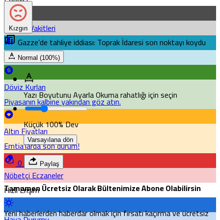
Namaz Vakitleri
Kızgın
Gazze’de tahliye iddiası: Toprak İdaresi son noktayı koydu
Puan Durumu
Normal (100%)
Döviz Kurları
Yazı Boyutunu Ayarla
Okuma rahatlığı için seçin
Piyasanın kalbine yakından göz atın.
Küçük
100%
Dev
Altın Fiyatları
Varsayılana dön
Emtia'larda son durum!
0
Paylaş
Nöbetçi Eczaneler
Tamamen Ücretsiz Olarak Bültenimize Abone Olabilirsin
Hızlı Erişim
Yeni haberlerden haberdar olmak için fırsatı kaçırma ve ücretsiz
Hava Durumu