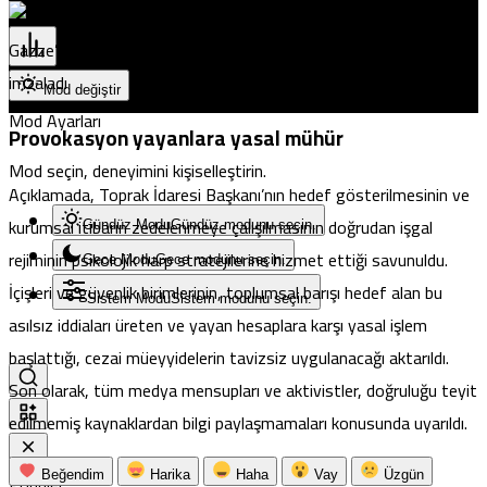
Pristina
Gazze’de imar yerine kışla: Trump’ın Barış Konseyi ilk sözleşmeyi
imzaladı
Mod değiştir
Mod Ayarları
Provokasyon yayanlara yasal mühür
Mod seçin, deneyimini kişiselleştirin.
Açıklamada, Toprak İdaresi Başkanı’nın hedef gösterilmesinin ve
kurumsal itibarın zedelenmeye çalışılmasının doğrudan işgal
Gündüz Modu
Gündüz modunu seçin.
rejiminin psikolojik harp stratejilerine hizmet ettiği savunuldu.
Gece Modu
Gece modunu seçin.
İçişleri ve güvenlik birimlerinin, toplumsal barışı hedef alan bu
Sistem Modu
Sistem modunu seçin.
asılsız iddiaları üreten ve yayan hesaplara karşı yasal işlem
başlattığı, cezai müeyyidelerin tavizsiz uygulanacağı aktarıldı.
Son olarak, tüm medya mensupları ve aktivistler, doğruluğu teyit
edilmemiş kaynaklardan bilgi paylaşmamaları konusunda uyarıldı.
Beğendim
Harika
Haha
Vay
Üzgün
Popüler