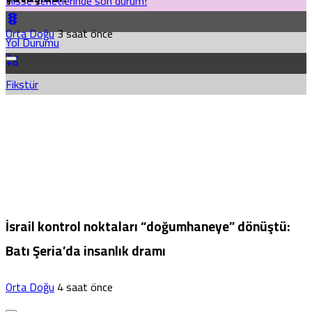
Hisse senetlerinde son durum!
Orta Doğu
3 saat önce
Yol Durumu
Fikstür
İsrail kontrol noktaları “doğumhaneye” dönüştü:
Batı Şeria’da insanlık dramı
Orta Doğu
4 saat önce