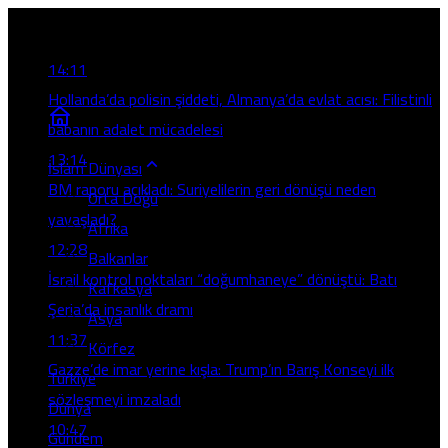
Son Gelişmeler
14:11
Hollanda’da polisin şiddeti, Almanya’da evlat acısı: Filistinli
babanın adalet mücadelesi
13:14
İslam Dünyası
BM raporu açıkladı: Suriyelilerin geri dönüşü neden
Orta Doğu
yavaşladı?
Afrika
12:28
Balkanlar
İsrail kontrol noktaları “doğumhaneye” dönüştü: Batı
Kafkasya
Şeria’da insanlık dramı
Asya
11:37
Körfez
Gazze’de imar yerine kışla: Trump’ın Barış Konseyi ilk
Türkiye
sözleşmeyi imzaladı
Dünya
10:47
Gündem