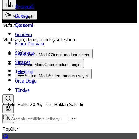
Biyografi
Dünya
Mod değiştir
Ekonomi
Mod Ayarları
Gündem
Mod seçin, deneyimini kişiselleştirin.
İslam Dünyası
Savunma
Gündüz Modu
Gündüz modunu seçin.
Siyaset
Gece Modu
Gece modunu seçin.
Teknoloji
Sistem Modu
Sistem modunu seçin.
Orta Doğu
Türkiye
© Telif Hakkı 2026, Tüm Hakları Saklıdır
Esc
Popüler