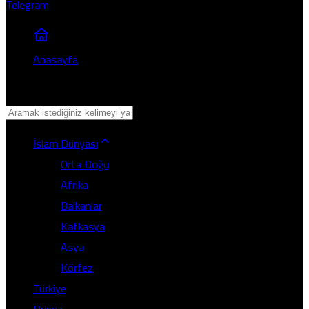
Sivas
Telegram
Tekirdağ
Tokat
Anasayfa
Trabzon
Tunceli
Şanlıurfa
Uşak
İslam Dünyası
Van
Orta Doğu
Yozgat
Afrika
Zonguldak
Balkanlar
Aksaray
Kafkasya
Bayburt
Asya
Karaman
Körfez
Kırıkkale
Türkiye
Batman
Dünya