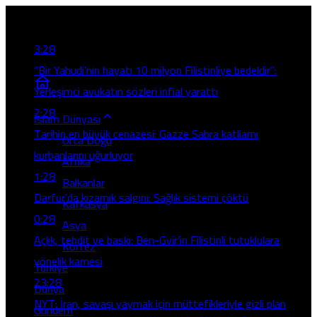
Son Gelişmeler
3:28
“Bir Yahudi’nin hayatı 10 milyon Filistinliye bedeldir”:
Yerleşimci avukatın sözleri infial yarattı
2:28
İslam Dünyası
Tarihin en büyük cenazesi: Gazze Sabra katliamı
Orta Doğu
kurbanlarını uğurluyor
Afrika
1:28
Balkanlar
Darfur’da kızamık salgını: Sağlık sistemi çöktü
Kafkasya
0:28
Asya
Açlık, tehdit ve baskı: Ben-Gvir’in Filistinli tutuklulara
Körfez
yönelik karnesi
Türkiye
23:28
Dünya
NYT: İran, savaşı yaymak için müttefikleriyle gizli plan
Gündem