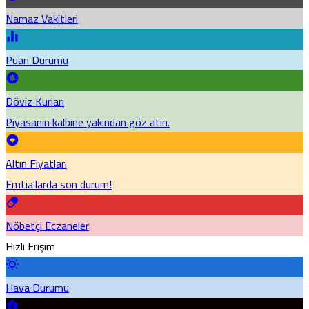
Namaz Vakitleri
Puan Durumu
Döviz Kurları
Piyasanın kalbine yakından göz atın.
Altın Fiyatları
Emtia'larda son durum!
Nöbetçi Eczaneler
Hızlı Erişim
Hava Durumu