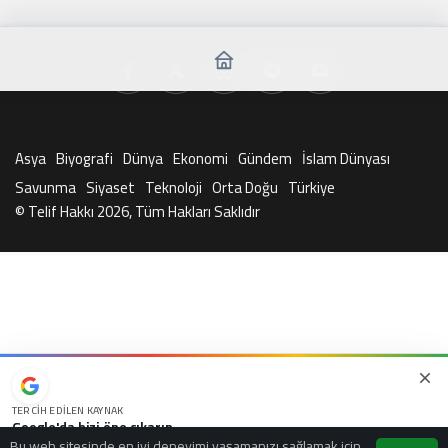
Asya
Biyografi
Dünya
Ekonomi
Gündem
İslam Dünyası
Savunma
Siyaset
Teknoloji
Orta Doğu
Türkiye
© Telif Hakkı 2026, Tüm Hakları Saklıdır
TERCIH EDILEN KAYNAK
Google'da bizi öne çıkarın
Bu web sitesinde en iyi deneyimi yaşamanızı sağlamak için