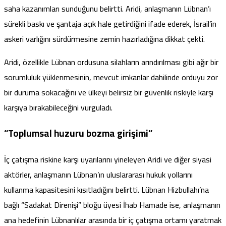
saha kazanımları sunduğunu
belirtti
. Aridi, anlaşmanın Lübnan’ı
sürekli baskı ve şantaja açık hale getirdiğini ifade ederek, İsrail’in
askeri varlığını sürdürmesine zemin hazırladığına dikkat çekti.
Aridi, özellikle Lübnan ordusuna silahların arındırılması gibi ağır bir
sorumluluk yüklenmesinin, mevcut imkanlar dahilinde orduyu zor
bir duruma sokacağını ve ülkeyi belirsiz bir güvenlik riskiyle karşı
karşıya bırakabileceğini vurguladı.
“Toplumsal huzuru bozma girişimi”
İç çatışma riskine karşı uyarılarını yineleyen Aridi ve diğer siyasi
aktörler, anlaşmanın Lübnan’ın uluslararası hukuk yollarını
kullanma kapasitesini kısıtladığını
belirtti
. Lübnan Hizbullahı’na
bağlı “Sadakat Direnişi” bloğu üyesi İhab Hamade ise, anlaşmanın
ana hedefinin Lübnanlılar arasında bir iç çatışma ortamı yaratmak