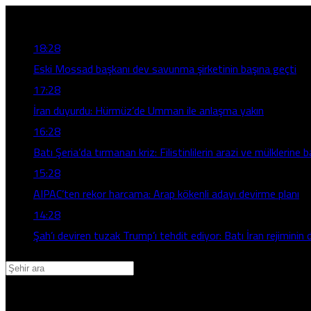
Son Gelişmeler
18:28
Eski Mossad başkanı dev savunma şirketinin başına geçti
17:28
İran duyurdu: Hürmüz’de Umman ile anlaşma yakın
16:28
Batı Şeria’da tırmanan kriz: Filistinlilerin arazi ve mülklerine b
15:28
AIPAC’ten rekor harcama: Arap kökenli adayı devirme planı
14:28
Şah’ı deviren tuzak Trump’ı tehdit ediyor: Batı İran rejiminin d
Adana
Adıyaman