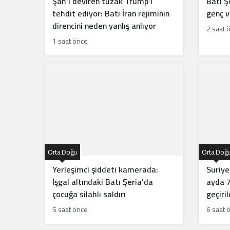
Şah’ı deviren tuzak Trump’ı
Batı Şe
tehdit ediyor: Batı İran rejiminin
genç vu
direncini neden yanlış anlıyor
2 saat 
1 saat önce
Orta Doğu
Orta Doğ
Yerleşimci şiddeti kamerada:
Suriye
İşgal altındaki Batı Şeria’da
ayda 7
çocuğa silahlı saldırı
geçiril
5 saat önce
6 saat 