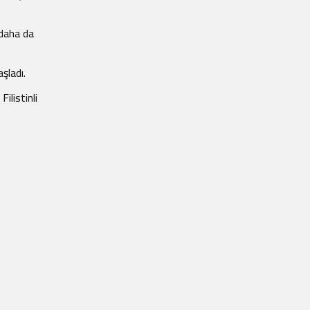
 daha da
şladı.
ilistinli