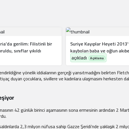
ia’da gerilim: Filistinli bir
Suriye Kayıplar Heyeti 2013’
ruldu, sınıflar yıkıldı
kaybolan baba ve oğlun akıbe
açıkladı
dirildiğine yönelik iddialarının gerçeği yansıtmadığını belirten Fletch
tiyaç duyan çocuklara, sivillere ve kadınlara ulaşmasını herkesten d
eşiyor
şmasının 42 günlük birinci aşamasının sona ermesinin ardından 2 Mar
rdu.
ldırılarda 2,3 milyon nüfusa sahip Gazze Şeridi’nde yaklaşık 2 milyo