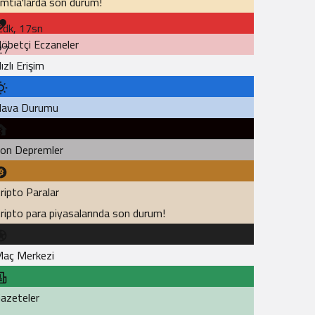
mtia'larda son durum!
2dk, 17sn
öbetçi Eczaneler
27
ızlı Erişim
ava Durumu
on Depremler
ripto Paralar
ripto para piyasalarında son durum!
aç Merkezi
azeteler