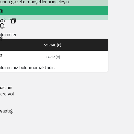
ünün gazete manşetlerini inceleyin.
anlı Tv
ildirimler
orsa
ğı
SOSYAL (0)
isse senetlerinde son durum!
er
TAKIP (0)
ol Durumu
ildiriminiz bulunmamaktadır.
ikstür
masının
lere yol
yaptığı