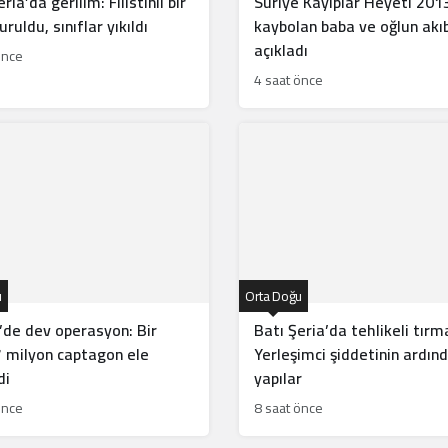
ria’da gerilim: Filistinli bir
Suriye Kayıplar Heyeti 201
ruldu, sınıflar yıkıldı
kaybolan baba ve oğlun akıb
açıkladı
önce
4 saat önce
u
Orta Doğu
’de dev operasyon: Bir
Batı Şeria’da tehlikeli tırm
 milyon captagon ele
Yerleşimci şiddetinin ardın
di
yapılar
önce
8 saat önce