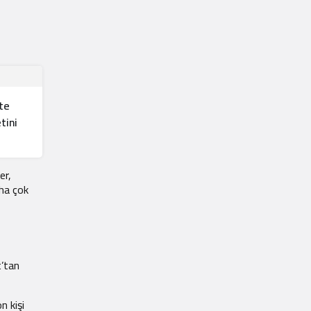
te
tini
er,
aha çok
t’tan
n kişi