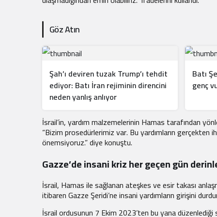
ulaşmadığından emin olabiliriz.” ifadelerini kullandı.
Göz Atın
Şah’ı deviren tuzak Trump’ı tehdit
Batı Şer
ediyor: Batı İran rejiminin direncini
genç vu
neden yanlış anlıyor
İsrail’in, yardım malzemelerinin Hamas tarafından yönlen
“Bizim prosedürlerimiz var. Bu yardımların gerçekten ih
önemsiyoruz.” diye konuştu.
Gazze’de insani kriz her geçen gün derinl
İsrail, Hamas ile sağlanan ateşkes ve esir takası anla
itibaren Gazze Şeridi’ne insani yardımların girişini durdu
İsrail ordusunun 7 Ekim 2023’ten bu yana düzenlediği sa