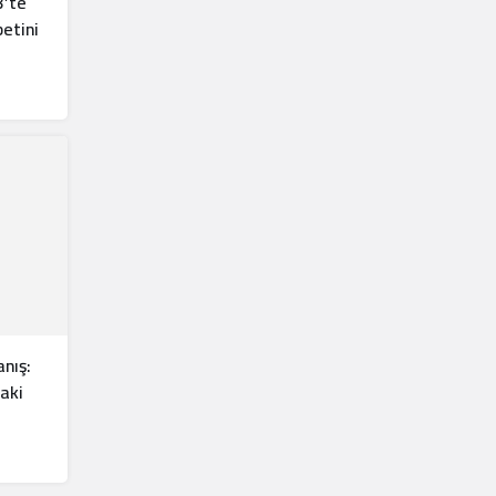
3’te
etini
anış:
daki