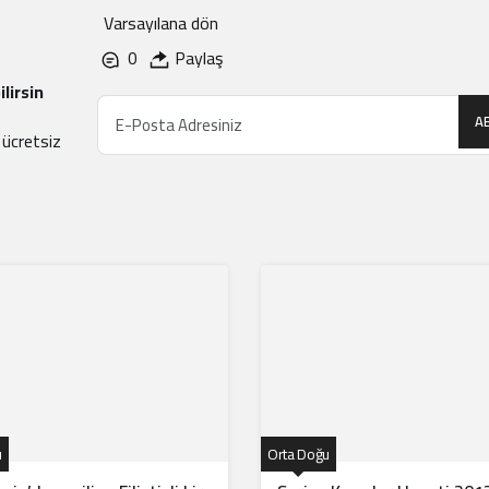
Varsayılana dön
0
Paylaş
lirsin
A
 ücretsiz
u
Orta Doğu