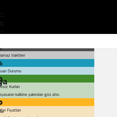
opüler
amaz Vakitleri
uan Durumu
aya
öviz Kurları
iyasanın kalbine yakından göz atın.
ltın Fiyatları
dar