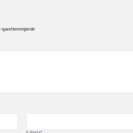
e işaretlenmişlerdir
E-Posta
*