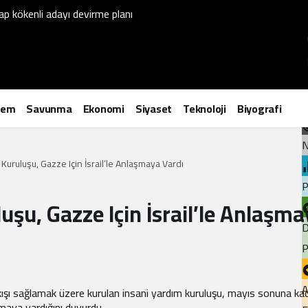
p kökenli adayı devirme planı
P
dem
Savunma
Ekonomi
Siyaset
Teknoloji
Biyografi
N
Kuruluşu, Gazze Için İsrail’le Anlaşmaya Vardı
P
uşu, Gazze Için İsrail’le Anlaşm
D
P
A
ışı sağlamak üzere kurulan insani yardım kuruluşu, mayıs sonuna ka
şmaya vardığını duyurdu.