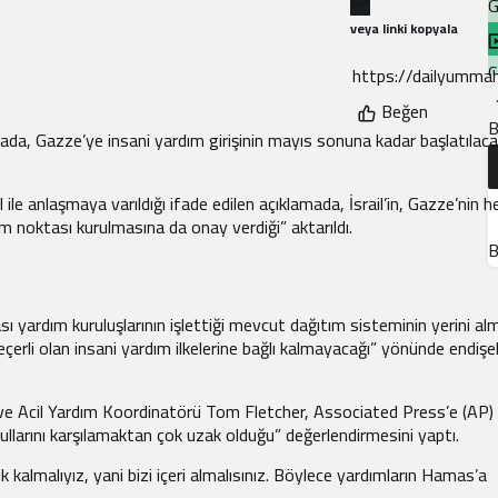
G
veya linki kopyala
C
Beğen
B
B
ada, Gazze’ye insani yardım girişinin mayıs sonuna kadar başlatılaca
H
 ile anlaşmaya varıldığı ifade edilen açıklamada, İsrail’in, Gazze’nin h
ım noktası kurulmasına da onay verdiği” aktarıldı.
Y
B
F
sı yardım kuruluşlarının işlettiği mevcut dağıtım sisteminin yerini al
çerli olan insani yardım ilkelerine bağlı kalmayacağı” yönünde endişe
ve Acil Yardım Koordinatörü Tom Fletcher, Associated Press’e (AP) 
llarını karşılamaktan çok uzak olduğu” değerlendirmesini yaptı.
k kalmalıyız, yani bizi içeri almalısınız. Böylece yardımların Hamas’a