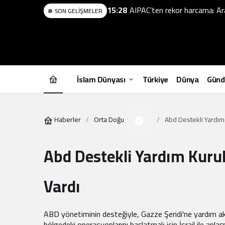
15:28
AIPAC’ten rekor harcama: Ara
SON GELIŞMELER
İslam Dünyası
Türkiye
Dünya
Gün
Haberler
Orta Doğu
Abd Destekli Yardım 
Abd Destekli Yardım Kurul
Vardı
ABD yönetiminin desteğiyle, Gazze Şeridi'ne yardım ak
bölgedeki operasyonlarını başlatmak için İsrail ile anla