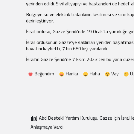
yerinden edildi. Sivil altyapıyı ve hastaneleri de hedef a
Bölgeye su ve elektrik tedarikinin kesilmesi ve sınır kapı
derinleştiriyor.
İsrail ordusu, Gazze Şeridi’nde 19 Ocak’ta yürürlüğe gir
İsrail ordusunun Gazze’ye saldırıları yeniden başlatması
hayatını kaybetti, 7 bin 680 kişi yaralandı.
İsrail’in Gazze Şeridi’ne 7 Ekim 2023’ten bu yana düzenle
Beğendim
Harika
Haha
Vay
Ü
Abd Destekli Yardım Kuruluşu, Gazze Için İsrail’l
Anlaşmaya Vardı