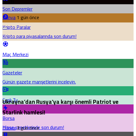
resti
Son Depremler
Dünya
1 gün önce
Kripto Paralar
Kripto para piyasalarında son durum!
Maç Merkezi
Gazeteler
Günün gazete manşetlerini inceleyin.
Canlı Tv
Ukrayna’dan Rusya’ya karşı önemli Patriot ve
Starlink hamlesi!
Borsa
Hisse senetlerinde son durum!
Dünya
3 gün önce