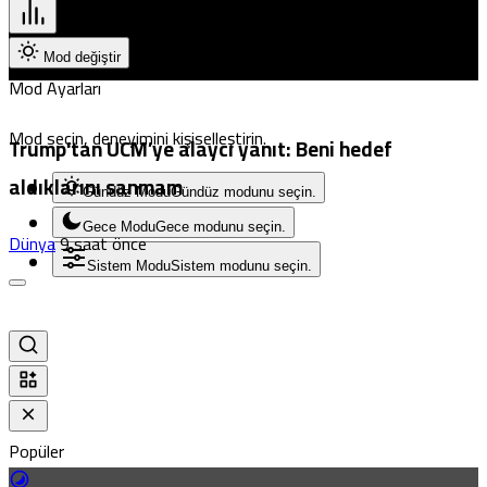
Mod değiştir
Mod Ayarları
Mod seçin, deneyimini kişiselleştirin.
Trump’tan UCM’ye alaycı yanıt: Beni hedef
aldıklarını sanmam
Gündüz Modu
Gündüz modunu seçin.
Gece Modu
Gece modunu seçin.
Dünya
9 saat önce
Sistem Modu
Sistem modunu seçin.
Popüler