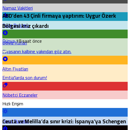
Namaz Vakitleri
ABD’den 43 Çinli firmaya yaptırım: Uygur Özerk
Bölgesi kriz çıkardı
Puan Durumu
Dünya
18 saat önce
Döviz Kurları
Piyasanın kalbine yakından göz atın.
Altın Fiyatları
Emtia'larda son durum!
Nöbetçi Eczaneler
Hızlı Erişim
Ceuta ve Melilla’da sınır krizi: İspanya’ya Schengen
Hava Durumu