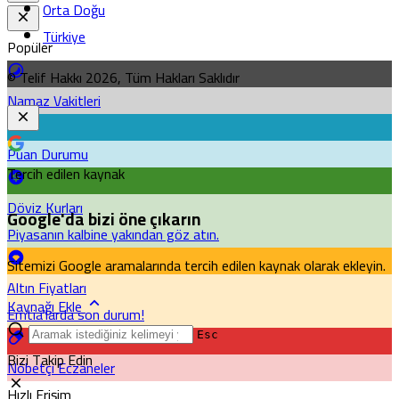
Orta Doğu
Türkiye
Popüler
© Telif Hakkı 2026, Tüm Hakları Saklıdır
Namaz Vakitleri
Puan Durumu
Tercih edilen kaynak
Döviz Kurları
Google'da bizi öne çıkarın
Piyasanın kalbine yakından göz atın.
Sitemizi Google aramalarında tercih edilen kaynak olarak ekleyin.
Altın Fiyatları
Kaynağı Ekle
Emtia'larda son durum!
Esc
Bizi Takip Edin
Nöbetçi Eczaneler
Hızlı Erişim