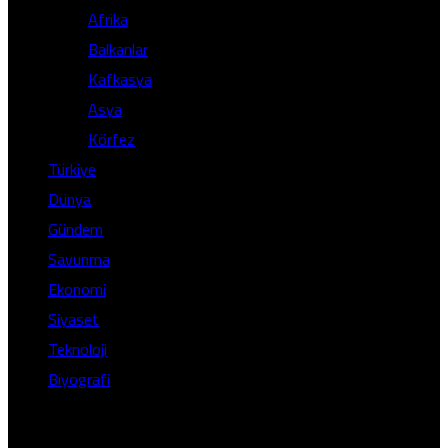
Karaman
Afrika
Kırıkkale
Balkanlar
Batman
Kafkasya
Şırnak
Asya
Bartın
Körfez
Ardahan
Türkiye
Iğdır
Dünya
Yalova
Gündem
Karabük
Savunma
Kilis
Ekonomi
Osmaniye
Siyaset
Düzce
Teknoloji
Lefkoşa
Biyografi
Gazimağusa
Girne
© Telif Hakkı 2026, Tüm Hakları Saklıdır