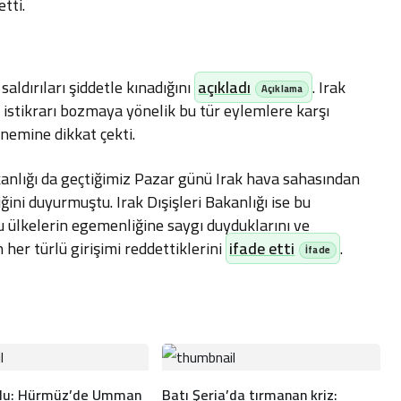
etti
.
ldırıları şiddetle kınadığını
açıkladı
.
Irak
istikrarı bozmaya yönelik bu tür eylemlere karşı
 önemine dikkat çekti
.
nlığı da geçtiğimiz Pazar günü Irak hava sahasından
diğini duyurmuştu
.
Irak Dışişleri Bakanlığı ise bu
u ülkelerin egemenliğine saygı duyduklarını ve
n her türlü girişimi reddettiklerini
ifade etti
.
rdu: Hürmüz’de Umman
Batı Şeria’da tırmanan kriz: