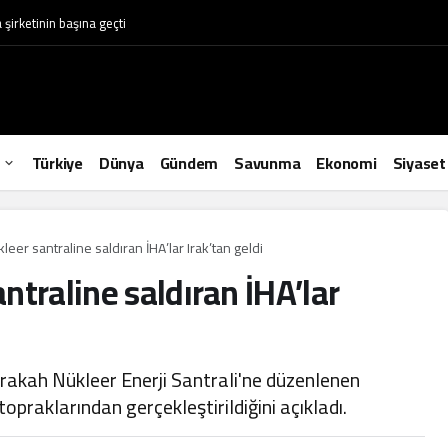
irketinin başına geçti
Türkiye
Dünya
Gündem
Savunma
Ekonomi
Siyaset
eer santraline saldıran İHA’lar Irak’tan geldi
ntraline saldıran İHA’lar
akah Nükleer Enerji Santrali'ne düzenlenen
 topraklarından gerçekleştirildiğini açıkladı.