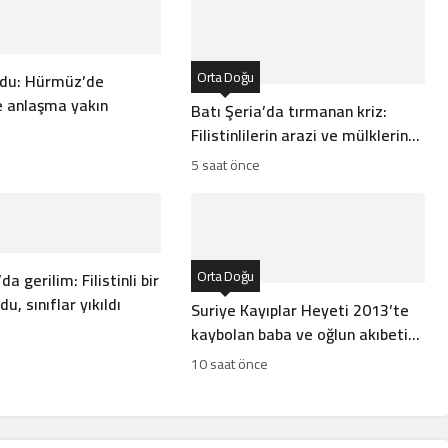
Orta Doğu
rdu: Hürmüz’de
 anlaşma yakın
Batı Şeria’da tırmanan kriz:
Filistinlilerin arazi ve mülklerine
baskı artıyor
5 saat önce
Orta Doğu
da gerilim: Filistinli bir
u, sınıflar yıkıldı
Suriye Kayıplar Heyeti 2013’te
kaybolan baba ve oğlun akıbetini
açıkladı
10 saat önce