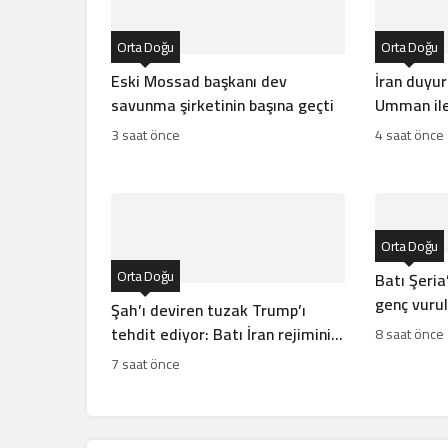
Orta Doğu
Orta Doğu
Eski Mossad başkanı dev
İran duyu
savunma şirketinin başına geçti
Umman ile
3 saat önce
4 saat önce
Orta Doğu
Orta Doğu
Batı Şeria’
genç vuruld
Şah’ı deviren tuzak Trump’ı
tehdit ediyor: Batı İran rejiminin
8 saat önce
direncini neden yanlış anlıyor
7 saat önce