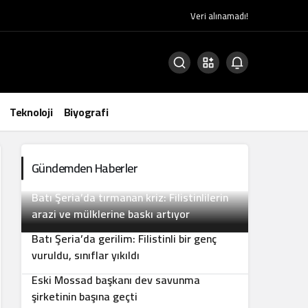
Veri alınamadı!
Teknoloji
Biyografi
Gündemden Haberler
Batı Şeria’da tırmanan kriz: Filistinlilerin
2
arazi ve mülklerine baskı artıyor
Batı Şeria’da gerilim: Filistinli bir genç
3
vuruldu, sınıflar yıkıldı
Eski Mossad başkanı dev savunma
4
şirketinin başına geçti