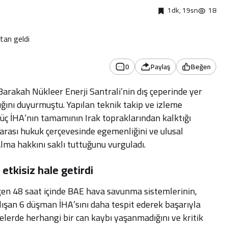
1dk, 19sn
18
0
Paylaş
Beğen
rakah Nükleer Enerji Santrali’nin dış çeperinde yer
tığını duyurmuştu
.
Yapılan teknik takip ve izleme
 üç İHA’nın tamamının Irak topraklarından kalktığı
arası hukuk çerçevesinde egemenliğini ve ulusal
alma hakkını saklı tuttuğunu vurguladı
.
etkisiz hale getirdi
çen 48 saat içinde BAE hava savunma sistemlerinin,
alışan 6 düşman İHA’sını daha tespit ederek başarıyla
lelerde herhangi bir can kaybı yaşanmadığını ve kritik