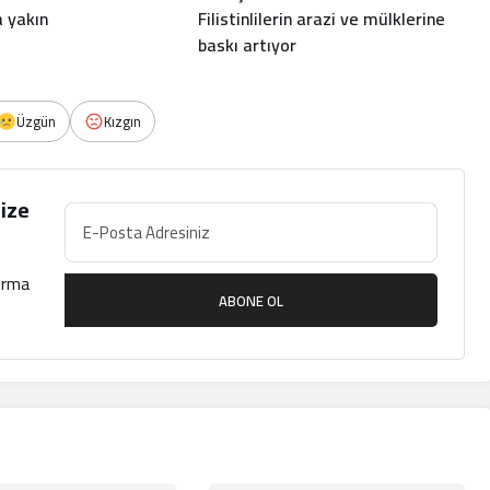
a yakın
Filistinlilerin arazi ve mülklerine
baskı artıyor
Üzgün
Kızgın
ize
çırma
ABONE OL