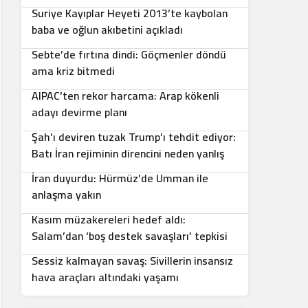
Suriye Kayıplar Heyeti 2013’te kaybolan
5
baba ve oğlun akıbetini açıkladı
Sebte’de fırtına dindi: Göçmenler döndü
6
ama kriz bitmedi
AIPAC’ten rekor harcama: Arap kökenli
7
adayı devirme planı
Şah’ı deviren tuzak Trump’ı tehdit ediyor:
8
Batı İran rejiminin direncini neden yanlış
anlıyor
İran duyurdu: Hürmüz’de Umman ile
9
anlaşma yakın
Kasım müzakereleri hedef aldı:
10
Salam’dan ‘boş destek savaşları’ tepkisi
Sessiz kalmayan savaş: Sivillerin insansız
hava araçları altındaki yaşamı