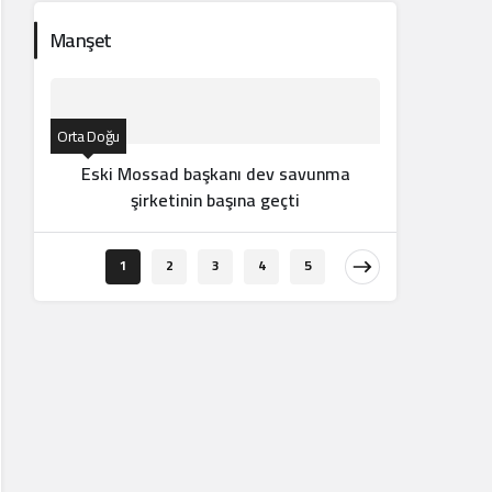
Manşet
Orta Doğu
Eski Mossad başkanı dev savunma
şirketinin başına geçti
Orta Doğu
1
2
3
4
5
İran d