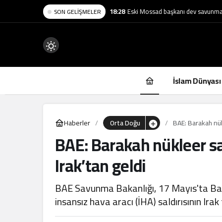
18:28
Eski Mossad başkanı dev savunma ş
SON GELIŞMELER
Mod
değiştir
İslam Dünyası
Haberler
Orta Doğu
BAE: Barakah nükl
BAE: Barakah nükleer sa
.
Irak’tan geldi
BAE Savunma Bakanlığı, 17 Mayıs'ta Bar
insansız hava aracı (İHA) saldırısının Irak