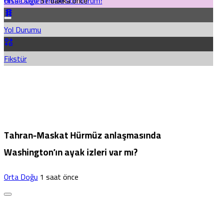
Orta Doğu
31 dakika önce
Hisse senetlerinde son durum!
Yol Durumu
Fikstür
Tahran-Maskat Hürmüz anlaşmasında
Washington’ın ayak izleri var mı?
Orta Doğu
1 saat önce