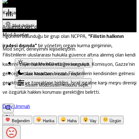
Pristina
Kassam Tugayları o görüntünün arkasındaki ismi ilk kez
açıkladı
Aralarında yurt dışındaki Filistinli konferanslar ve bağımsız
Mod değiştir
Mod Ayarları
figürlerin bulunduğu bir grup olan NCPPA,
“Filistin halkının
iradesi dışında”
bir yönetim organı kurma girişiminin,
Mod seçin, deneyimini kişiselleştirin.
Filistinlilerin uluslararası hukukla güvence altına alınmış olan kendi
kaderini tayin hakkını ihlal ettiğini vurguladı. Komisyon, Gazze’nin
Gündüz Modu
Gündüz modunu seçin.
geleceğine dair kararların bizzat Filistinlilerin kendisinden gelmesi
Gece Modu
Gece modunu seçin.
gerektiğini ve toprakların birliğini, İsrail işgaline karşı meşru direnişi
Sistem Modu
Sistem modunu seçin.
ve özgürlük hakkını koruması gerektiğini
belirtti
.
Daily Ummah
Beğendim
Harika
Haha
Vay
Üzgün
Popüler