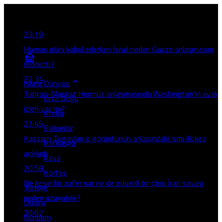
Son Gelişmeler
23:19
Hamas planı kabul ederken İsrail neden Gazze anlaşmasını
reddetti?
22:34
İslam Dünyası
Tahran-Maskat Hürmüz anlaşmasında Washington’ın ayak
Orta Doğu
izleri var mı?
Afrika
21:45
Balkanlar
Kassam Tugayları o görüntünün arkasındaki ismi ilk kez
Kafkasya
açıkladı
Asya
20:58
Körfez
Ne kesin bir zafer var ne de güvenli bir çıkış: İran savaşı
Türkiye
neden uzayabilir?
Dünya
20:07
Gündem