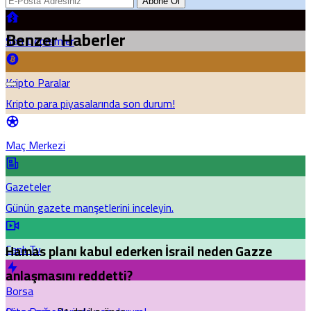
Abone Ol
Benzer Haberler
Son Depremler
Kripto Paralar
Kripto para piyasalarında son durum!
Maç Merkezi
Gazeteler
Günün gazete manşetlerini inceleyin.
Canlı Tv
Hamas planı kabul ederken İsrail neden Gazze
anlaşmasını reddetti?
Borsa