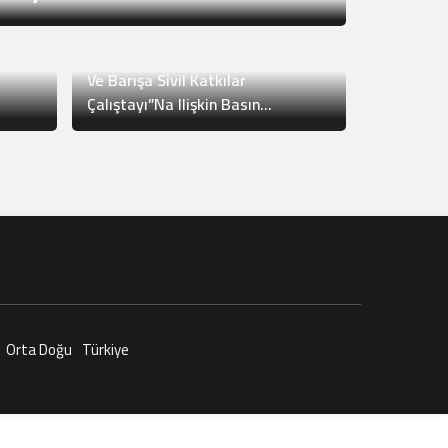
Türkiye
2 yıl önce
İhh’den “Kürt Meselesinin Çözümü
Ve Barışa Sivil Katkılar
Çalıştayı”Na Ilişkin Basın
Toplantısı
Orta Doğu
Türkiye