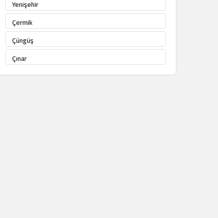
Yenişehir
Çermik
Çüngüş
Çınar