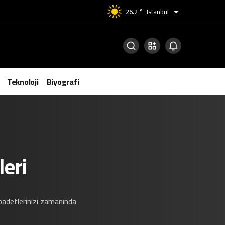
26.2 °
Istanbul
Teknoloji
Biyografi
eri
ibadetlerinizi zamanında