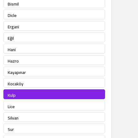
Bismil
Dicle
Ergani
Eğil
Hani
Hazro
Kayapınar
Kocaköy
Kulp
Lice
Silvan
Sur