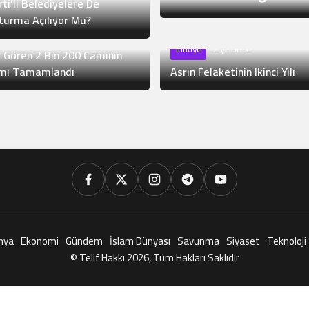
ti’li Belediyelere De
e
2 yıl önce
turma Açılıyor Mu?
lerin Etkilediği 11 Ilde
Türkiye
2 yıl önce
 Gören 2 Bin 200 Caminin
mı Tamamlandı
Asrın Felaketinin Ikinci Yılı
nya
Ekonomi
Gündem
İslam Dünyası
Savunma
Siyaset
Teknoloji
© Telif Hakkı 2026, Tüm Hakları Saklıdır