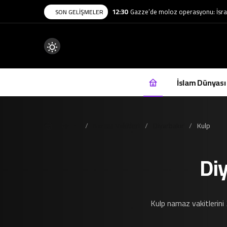
12:30
Gazze’de moloz operasyonu: İsrail
SON GELIŞMELER
Mod
değiştir
İslam Dünyası
Haberler
Namaz Vakitleri
Diyarbakır
Kulp
.
Di
Kulp namaz vakitlerini 