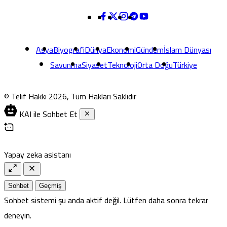
Asya
Biyografi
Dünya
Ekonomi
Gündem
İslam Dünyası
Savunma
Siyaset
Teknoloji
Orta Doğu
Türkiye
© Telif Hakkı 2026, Tüm Hakları Saklıdır
KAI ile Sohbet Et
Yapay zeka asistanı
Sohbet
Geçmiş
Sohbet sistemi şu anda aktif değil. Lütfen daha sonra tekrar
deneyin.