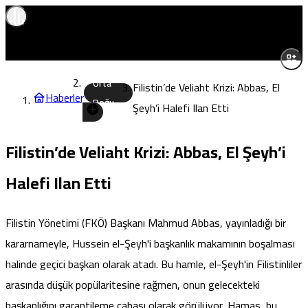
Orta
Filistin’de Veliaht Krizi: Abbas, El
Haberler
Doğu
Şeyh’i Halefi Ilan Etti
Filistin’de Veliaht Krizi: Abbas, El Şeyh’i
Halefi Ilan Etti
Filistin Yönetimi (FKÖ) Başkanı Mahmud Abbas, yayınladığı bir
kararnameyle, Hussein el-Şeyh'i başkanlık makamının boşalması
halinde geçici başkan olarak atadı. Bu hamle, el-Şeyh'in Filistinliler
arasında düşük popülaritesine rağmen, onun gelecekteki
başkanlığını garantileme çabası olarak görülüyor. Hamas, bu