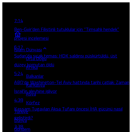
Son Gelişmeler
7:14
Ben-Gvir’den Filistinli tutuklular için “Timsahlı hendek”
projesi incelemesi
6:17
İslam Dünyası
Sudan’da sıcak temas: HDK saldırısı püskürtüldü, üst
Orta Doğu
düzey komutan öldü
Afrika
5:24
Balkanlar
ABD’de Washington-Tel Aviv hattında tarihi çatlak: Zaman
Kafkasya
İsrail’in aleyhine işliyor
Asya
4:38
Körfez
Kassam Tugayları Aksa Tufanı öncesi İHA gücünü nasıl
Türkiye
geliştirdi?
Dünya
3:38
Gündem