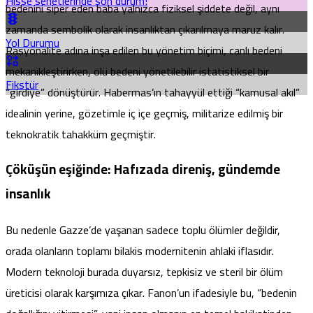
Hisse senetlerinde son durum!
bedenini siper eden baba yalnızca fiziksel şiddete değil, aynı
zamanda sembolik olarak insanlıktan çıkarılmaya maruz kalır.
Yol Durumu
Rasyonalite adına inşa edilen bu yönetim biçimi, canlı bedeni
mekanikleştirirken, ölü bedeni yönetilebilir istatistiksel bir
Fikstür
“girdiye” dönüştürür. Habermas’ın tahayyül ettiği “kamusal akıl”
idealinin yerine, gözetimle iç içe geçmiş, militarize edilmiş bir
teknokratik tahakküm geçmiştir.
Çöküşün eşiğinde: Hafızada direniş, gündemde
insanlık
Bu nedenle Gazze’de yaşanan sadece toplu ölümler değildir,
orada olanların toplamı bilakis modernitenin ahlaki iflasıdır.
Modern teknoloji burada duyarsız, tepkisiz ve steril bir ölüm
üreticisi olarak karşımıza çıkar. Fanon’un ifadesiyle bu, “bedenin