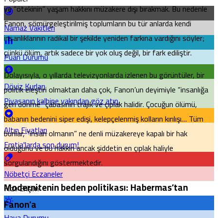
ve “ötekinin” yaşam hakkını müzakere dışı bırakmak. Bu nedenle
Fanon, sömürgeleştirilmiş toplumların bu tür anlarda kendi
Namaz Vakitleri
insanlıklarının radikal bir şekilde yeniden farkına vardığını söyler;
çünkü ölüm, artık sadece bir yok oluş değil, bir fark ediliştir.
Puan Durumu
Dolayısıyla, o yıllarda televizyonlarda izlenen bu görüntüler, bir
Döviz Kurları
politik eleştiri olmaktan daha çok, Fanon’un deyimiyle “insanlığa
Piyasanın kalbine yakından göz atın.
geri dönme” çabasının trajik ve çıplak halidir. Çocuğun ölümü,
babanın bedenini siper edişi, kelepçelenmiş kolların kırılışı… Tüm
Altın Fiyatları
bunlar, “insan olmanın” ne denli müzakereye kapalı bir hak
Emtia'larda son durum!
olduğunu ve bu hakkın ancak şiddetin en çıplak haliyle
sorgulandığını göstermektedir.
Nöbetçi Eczaneler
Modernitenin beden politikası: Habermas’tan
Hızlı Erişim
Fanon’a
Hava Durumu