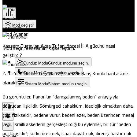
Göz Atın
Pristina
Ben-Gvir’den Filistinli tutuklular için “Timsahlı hendek” projesi
Mod değiştir
incelemesi
Mod Ayarları
Kassam Tugayları Aksa Tufanı öncesi İHA gücünü nasıl
Mod seçin, deneyimini kişiselleştirin.
geliştirdi?
Gündüz Modu
Gündüz modunu seçin.
Zamir’den Nuhba Tugayları açıklaması: Barış Kurulu haritası ne
Gece Modu
Gece modunu seçin.
olacak?
Sistem Modu
Sistem modunu seçin.
Bu görüntüler, Fanon’un “damgalanmış beden” anlayışıyla
doğrudan ilişkilidir. Sömürgeci tahakküm, ideolojik olmaktan daha
çok, fizikseldir; bedene vurur, bedeni ezer, beden üzerinden mesaj
verir. İsrailli askerlerin gerçekleştirdiği bu eylemler, bir tür “beden
politikasıdır”; korku üretmek, itaat dayatmak, direnişi bastırmak
Popüler