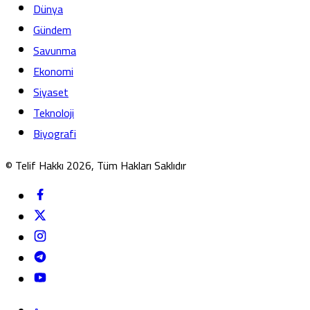
Dünya
Gündem
Savunma
Ekonomi
Siyaset
Teknoloji
Biyografi
© Telif Hakkı 2026, Tüm Hakları Saklıdır