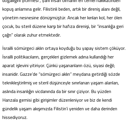
doğallığını yitirmesi”, yani insan olmanın en temel hakikatinden
kopuş anlamına gelir. Filistinli beden, artık bir direniş alanı değil,
yönetim nesnesine dönüşmüştür. Ancak her kırılan kol, her ölen
çocuk, bu steril düzene karşı bir hafıza direnişi, bir “insanlığa geri
çağrı” olarak zuhur etmektedir.
İsrailli sömürgeci aklın ortaya koyduğu bu yapay sistem çöküyor.
İsrailli politikacıların, gerçekleri gizlemek adına kullandığı her
aparat işlevini yitiriyor. Çünkü yaşananların özü, siyasi değil;
insanidir. Gazze’de “sömürgeci aklın” meydana getirdiği sözde
teknikleştirilmiş ve steril düşünceyle sınırlanan yaşam alanları,
aslında insanlığın vicdanında da bir sınır çiziyor. Bu yüzden
Hanzala gemisi gibi girişimler düzenleniyor ve biz de kendi
gündelik yaşam akışımızda Filistin’i yeniden ve daha derinden
hissediyoruz.