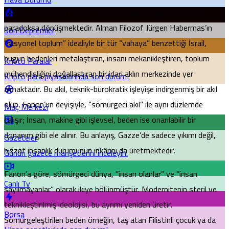
Modernitenin “rasyonalite” iddiası, İsrail pratiğinde çarpıcı bir
paradoksa dönüşmektedir. Alman Filozof Jürgen Habermas’ın
Son Depremler
“rasyonel toplum” idealiyle bir tür “vahaya” benzettiği İsrail,
bugün bedenleri metalaştıran, insanı mekanikleştiren, toplum
Kripto Paralar
mühendisliğini doğallaştıran bir idari aklın merkezinde yer
Kripto para piyasalarında son durum!
almaktadır. Bu akıl, teknik-bürokratik işleyişe indirgenmiş bir akıl
olup, Fanon’un deyişiyle, “sömürgeci akıl” ile aynı düzlemde
Maç Merkezi
çalışır; İnsan, makine gibi işlevsel, beden ise onarılabilir bir
donanım gibi ele alınır. Bu anlayış, Gazze’de sadece yıkımı değil,
Gazeteler
bizzat insanlık durumunun inkârını da üretmektedir.
Günün gazete manşetlerini inceleyin.
Fanon’a göre, sömürgeci dünya, “insan olanlar” ve “insan
Canlı Tv
sayılmayanlar” olarak ikiye bölünmüştür. Modernitenin steril ve
teknikleştirilmiş ideolojisi, bu ayrımı yeniden üretir.
Borsa
Sömürgeleştirilen beden örneğin, taş atan Filistinli çocuk ya da