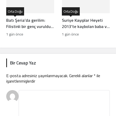
Orta Doğu
Orta Doğu
Batı Şeria’da gerilim:
Suriye Kayıplar Heyeti
Filistinli bir genç vuruldu,
2013’te kaybolan baba ve
sınıflar yıkıldı
oğlun akıbetini açıkladı
1 gün önce
1 gün önce
Bir Cevap Yaz
E-posta adresiniz yayınlanmayacak.
Gerekli alanlar
*
ile
işaretlenmişlerdir