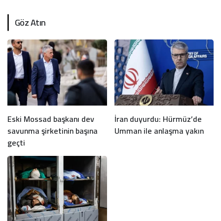
Göz Atın
Eski Mossad başkanı dev
İran duyurdu: Hürmüz’de
savunma şirketinin başına
Umman ile anlaşma yakın
geçti