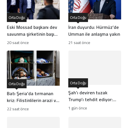
Orta Doğu
Orta Doğu
Eski Mossad başkanı dev
İran duyurdu: Hürmüz’de
savunma şirketinin başına
Umman ile anlaşma yakın
geçti
20 saat önce
21 saat önce
Orta Doğu
Orta Doğu
Şah’ı deviren tuzak
Batı Şeria’da tırmanan
Trump’ı tehdit ediyor:
kriz: Filistinlilerin arazi ve
Batı İran rejiminin
mülklerine baskı artıyor
1 gün önce
22 saat önce
direncini neden yanlış
anlıyor