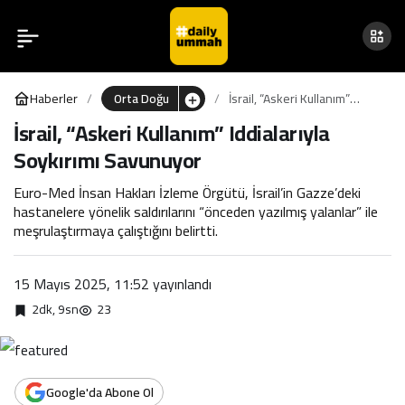
İsrail, “Askeri Kullanım”
0
Iddialarıyla Soykırımı
Haberler
Orta Doğu
İsrail, “Askeri Kullanım”
Savunuyor
Iddialarıyla Soykırımı
İsrail, “Askeri Kullanım” Iddialarıyla
Savunuyor
Soykırımı Savunuyor
Euro-Med İnsan Hakları İzleme Örgütü, İsrail’in Gazze’deki
hastanelere yönelik saldırılarını “önceden yazılmış yalanlar” ile
meşrulaştırmaya çalıştığını belirtti.
15 Mayıs 2025, 11:52
yayınlandı
2dk, 9sn
23
Google'da Abone Ol