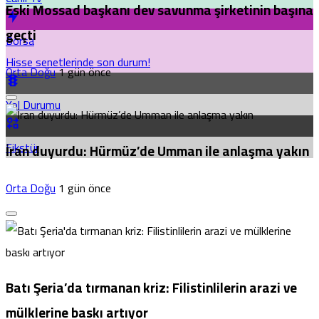
Eski Mossad başkanı dev savunma şirketinin başına
geçti
Borsa
Hisse senetlerinde son durum!
Orta Doğu
1 gün önce
Yol Durumu
Fikstür
İran duyurdu: Hürmüz’de Umman ile anlaşma yakın
Orta Doğu
1 gün önce
Batı Şeria’da tırmanan kriz: Filistinlilerin arazi ve
mülklerine baskı artıyor