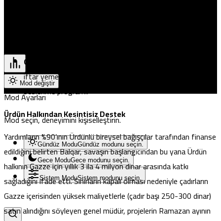
rehabilitasyonu.
Girne
Güzelyurt
Sağlık ve Eğitim:
40 sağlık ünitesi ve tam donanımlı 9
İskele
sınıfın oluşturulması.
Pristina
Gıda Güvenliği:
Ramazan ayı boyunca günlük 5.000 kişilik
iftar yemeği üretimi ve 100 bin hurma barından oluşan okul
Mod değiştir
beslenme programı.
Mod Ayarları
Ürdün Halkından Kesintisiz Destek
Mod seçin, deneyimini kişiselleştirin.
Yardımların %90’ının Ürdünlü bireysel bağışçılar tarafından finanse
Gündüz Modu
Gündüz modunu seçin.
edildiğini belirten Balqar, savaşın başlangıcından bu yana Ürdün
Gece Modu
Gece modunu seçin.
halkının Gazze için yıllık 3 ila 4 milyon dinar arasında katkı
sağladığını
ifade etti
. Sınırların kapalı olması nedeniyle çadırların
Sistem Modu
Sistem modunu seçin.
Gazze içerisinden yüksek maliyetlerle (çadır başı 250-300 dinar)
satın alındığını söyleyen genel müdür, projelerin Ramazan ayının