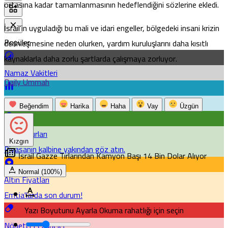
ortasına kadar tamamlanmasının hedeflendiğini sözlerine ekledi.
İsrail’in uyguladığı bu mali ve idari engeller, bölgedeki insani krizin
Popüler
derinleşmesine neden olurken, yardım kuruluşlarını daha kısıtlı
kaynaklarla daha zorlu şartlarda çalışmaya zorluyor.
Namaz Vakitleri
Daily Ummah
Puan Durumu
Beğendim
Harika
Haha
Vay
Üzgün
Döviz Kurları
Kızgın
Piyasanın kalbine yakından göz atın.
İsrail Gazze Tırlarından Kamyon Başı 14 Bin Dolar Alıyor
Normal (100%)
Altın Fiyatları
Emtia'larda son durum!
Yazı Boyutunu Ayarla
Okuma rahatlığı için seçin
Nöbetçi Eczaneler