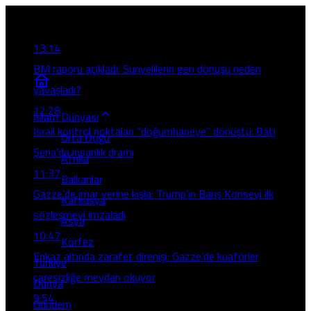
Son Gelişmeler
13:14
BM raporu açıkladı: Suriyelilerin geri dönüşü neden
yavaşladı?
12:28
İslam Dünyası
İsrail kontrol noktaları “doğumhaneye” dönüştü: Batı
Orta Doğu
Şeria’da insanlık dramı
Afrika
11:37
Balkanlar
Gazze’de imar yerine kışla: Trump’ın Barış Konseyi ilk
Kafkasya
sözleşmeyi imzaladı
Asya
10:47
Körfez
Enkaz altında zarafet direnişi: Gazze’de kuaförler
Türkiye
çaresizliğe meydan okuyor
Dünya
9:54
Gündem