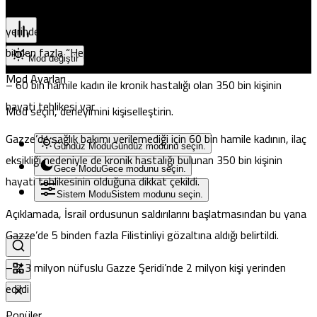
Pristina
merkezlerindeki insanlık dışı duruma işaret edilen açıklamada,
yerinden edilme sonucu 1 milyon 95 bin bulaşıcı hastalık ve 20
binden fazla “Hepatit A” vakasının tespit edildiği bilgisi verildi.
Mod değiştir
Mod Ayarları
– 60 bin hamile kadın ile kronik hastalığı olan 350 bin kişinin
hayati tehlikesi var
Mod seçin, deneyimini kişiselleştirin.
Gazze’de sağlık bakımı verilemediği için 60 bin hamile kadının, ilaç
Gündüz Modu
Gündüz modunu seçin.
eksikliği nedeniyle de kronik hastalığı bulunan 350 bin kişinin
Gece Modu
Gece modunu seçin.
hayati tehlikesinin olduğuna dikkat çekildi.
Sistem Modu
Sistem modunu seçin.
Açıklamada, İsrail ordusunun saldırılarını başlatmasından bu yana
Gazze’de 5 binden fazla Filistinliyi gözaltına aldığı belirtildi.
– 2,3 milyon nüfuslu Gazze Şeridi’nde 2 milyon kişi yerinden
edildi
Popüler