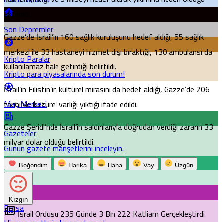
aktarıldı.
Son Depremler
Gazze’de İsrail’in 160 sağlık kuruluşunu hedef aldığı, 55 sağlık
merkezi ile 33 hastaneyi hizmet dışı bıraktığı, 130 ambulansı da
Kripto Paralar
kullanılamaz hale getirdiği belirtildi.
Kripto para piyasalarında son durum!
İsrail’in Filistin’in kültürel mirasını da hedef aldığı, Gazze’de 206
Maç Merkezi
tarihi ve kültürel varlığı yıktığı ifade edildi.
Gazze Şeridi’nde İsrail’in saldırılarıyla doğrudan verdiği zararın 33
Gazeteler
milyar dolar olduğu belirtildi.
Günün gazete manşetlerini inceleyin.
Beğendim
Harika
Haha
Vay
Üzgün
Canlı Tv
Kızgın
Borsa
İsrail Ordusu 235 Günde 3 Bin 222 Katliam Gerçekleştirdi