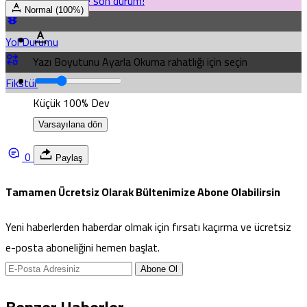
Hisse senetlerinde son durum!
Normal (100%)
Yol Durumu
Yazı Boyutunu Ayarla
Okuma rahatlığı için seçin
Fikstür
Küçük
100%
Dev
Varsayılana dön
0
Paylaş
Tamamen Ücretsiz Olarak Bültenimize Abone Olabilirsin
Yeni haberlerden haberdar olmak için fırsatı kaçırma ve ücretsiz
e-posta aboneliğini hemen başlat.
Abone Ol