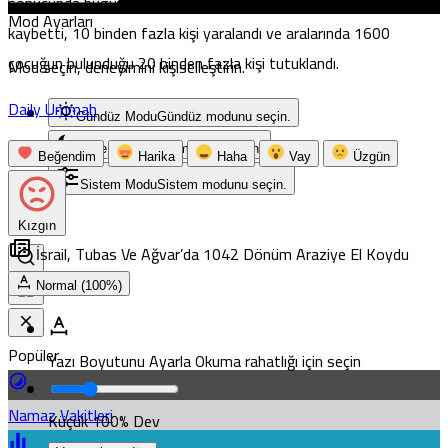
sonucunda bugüne kadar yaklaşık 1070 Filistinli hayatını
Mod Ayarları
kaybetti, 10 binden fazla kişi yaralandı ve aralarında 1600
çocuğun bulunduğu 20 binden fazla kişi tutuklandı.
Mod seçin, deneyimini kişiselleştirin.
Daily Ummah
Gündüz Modu
Gündüz modunu seçin.
Gece Modu
Gece modunu seçin.
Beğendim
Harika
Haha
Vay
Üzgün
Sistem Modu
Sistem modunu seçin.
Kızgın
İsrail, Tubas Ve Ağvar’da 1042 Dönüm Araziye El Koydu
Normal (100%)
Popüler
Yazı Boyutunu Ayarla
Okuma rahatlığı için seçin
Namaz Vakitleri
Küçük
100%
Dev