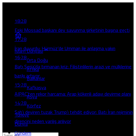
Son Gelişmeler
18:28
Eski Mossad başkanı dev savunma şirketinin başına geçti
17:28
İran duyurdu: Hürmüz’de Umman ile anlaşma yakın
İslam Dünyası
16:28
Orta Doğu
Batı Şeria’da tırmanan kriz: Filistinlilerin arazi ve mülklerine
Afrika
baskı artıyor
Balkanlar
15:28
Kafkasya
AIPAC’ten rekor harcama: Arap kökenli adayı devirme planı
Asya
14:28
Körfez
Şah’ı deviren tuzak Trump’ı tehdit ediyor: Batı İran rejiminin
Türkiye
direncini neden yanlış anlıyor
Dünya
Gündem