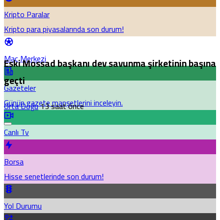
Kripto Paralar
Kripto para piyasalarında son durum!
Maç Merkezi
Eski Mossad başkanı dev savunma şirketinin başına
geçti
Gazeteler
Günün gazete manşetlerini inceleyin.
Orta Doğu
13 saat önce
Canlı Tv
Borsa
Hisse senetlerinde son durum!
Yol Durumu