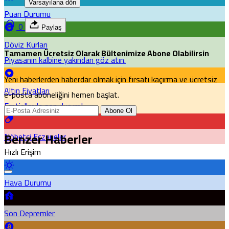
Varsayılana dön
Puan Durumu
0
Paylaş
Döviz Kurları
Tamamen Ücretsiz Olarak Bültenimize Abone Olabilirsin
Piyasanın kalbine yakından göz atın.
Yeni haberlerden haberdar olmak için fırsatı kaçırma ve ücretsiz
Altın Fiyatları
e-posta aboneliğini hemen başlat.
Emtia'larda son durum!
Abone Ol
Benzer Haberler
Nöbetçi Eczaneler
Hızlı Erişim
Hava Durumu
Son Depremler