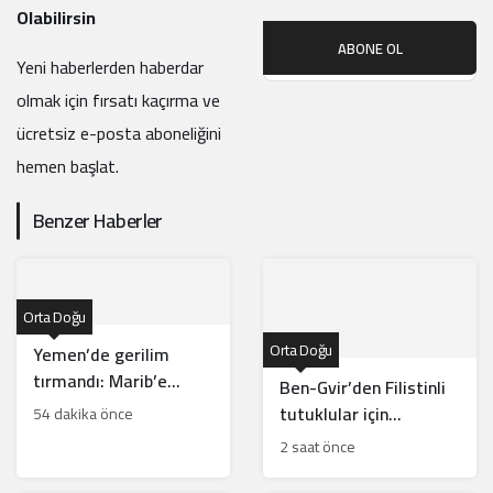
Olabilirsin
ABONE OL
Yeni haberlerden haberdar
olmak için fırsatı kaçırma ve
ücretsiz e-posta aboneliğini
hemen başlat.
Benzer Haberler
Orta Doğu
Orta Doğu
Yemen’de gerilim
tırmandı: Marib’e
Ben-Gvir’den Filistinli
roket ve İHA’lı saldırı!
tutuklular için
54 dakika önce
“Timsahlı hendek”
2 saat önce
projesi incelemesi