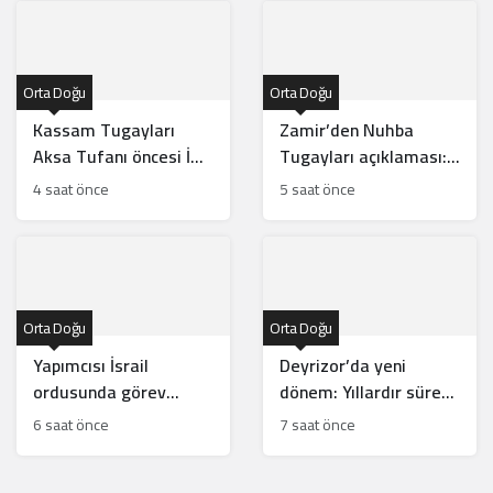
Orta Doğu
Orta Doğu
Kassam Tugayları
Zamir’den Nuhba
Aksa Tufanı öncesi İHA
Tugayları açıklaması:
gücünü nasıl geliştirdi?
Barış Kurulu haritası
4 saat önce
5 saat önce
ne olacak?
Orta Doğu
Orta Doğu
Yapımcısı İsrail
Deyrizor’da yeni
ordusunda görev
dönem: Yıllardır süren
yapmıştı: “Spider-Man”
ihmal yerini
6 saat önce
7 saat önce
filmine boykot dalgası!
kalkınmaya bırakıyor!