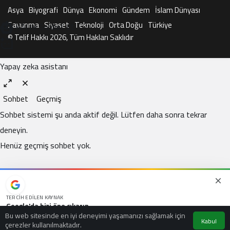
Asya
Biyografi
Dünya
Ekonomi
Gündem
İslam Dünyası
Savunma
Siyaset
Teknoloji
Orta Doğu
Türkiye
KAI ile Sohbet Et
© Telif Hakkı 2026, Tüm Hakları Saklıdır
Yapay zeka asistanı
Sohbet
Geçmiş
Sohbet sistemi şu anda aktif değil. Lütfen daha sonra tekrar
deneyin.
Henüz geçmiş sohbet yok.
TERCIH EDILEN KAYNAK
Google'da bizi öne çıkarın
Bu web sitesinde en iyi deneyimi yaşamanızı sağlamak için
Kaynağı Ekle
Kabul
çerezler kullanılmaktadır.