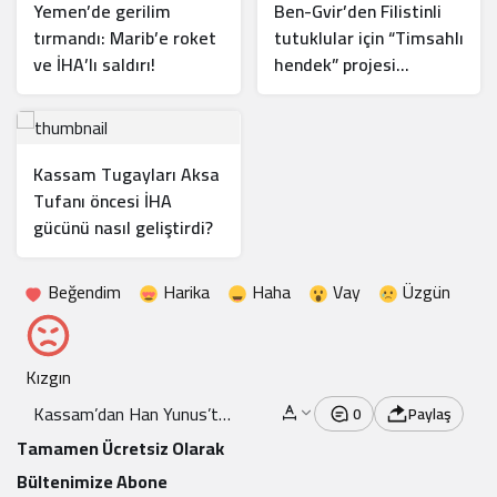
Yemen’de gerilim
Ben-Gvir’den Filistinli
tırmandı: Marib’e roket
tutuklular için “Timsahlı
ve İHA’lı saldırı!
hendek” projesi
incelemesi
Kassam Tugayları Aksa
Tufanı öncesi İHA
gücünü nasıl geliştirdi?
Beğendim
Harika
Haha
Vay
Üzgün
Kızgın
Kassam’dan Han Yunus’ta
0
Paylaş
Baskın: 2 Araç Imha Edildi
Tamamen Ücretsiz Olarak
Bültenimize Abone