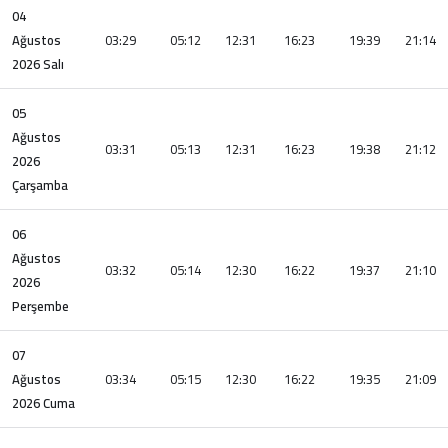
04
Ağustos
03:29
05:12
12:31
16:23
19:39
21:14
2026 Salı
05
Ağustos
03:31
05:13
12:31
16:23
19:38
21:12
2026
Çarşamba
06
Ağustos
03:32
05:14
12:30
16:22
19:37
21:10
2026
Perşembe
07
Ağustos
03:34
05:15
12:30
16:22
19:35
21:09
2026 Cuma