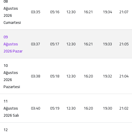
08
Ağustos
03:35
05:16
12:30
16:21
19:34
21:07
2026
Cumartesi
09
Ağustos
03:37
05:17
12:30
16:21
19:33
21:05
2026 Pazar
10
Ağustos
03:38
05:18
12:30
16:20
19:32
21:04
2026
Pazartesi
11
Ağustos
03:40
05:19
12:30
16:20
19:30
21:02
2026 Salı
12