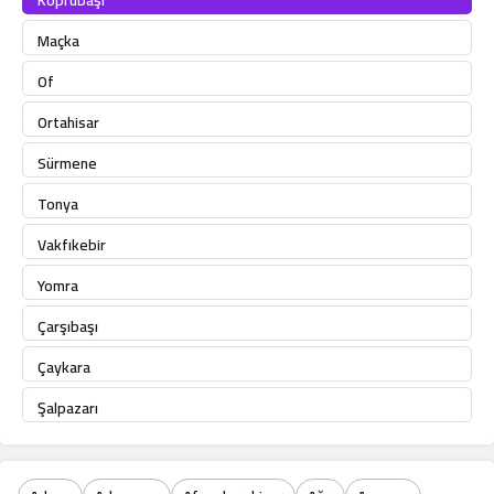
Köprübaşı
Maçka
Of
Ortahisar
Sürmene
Tonya
Vakfıkebir
Yomra
Çarşıbaşı
Çaykara
Şalpazarı