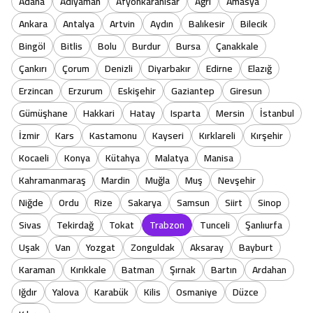
Adana
Adıyaman
Afyonkarahisar
Ağrı
Amasya
Ankara
Antalya
Artvin
Aydın
Balıkesir
Bilecik
Bingöl
Bitlis
Bolu
Burdur
Bursa
Çanakkale
Çankırı
Çorum
Denizli
Diyarbakır
Edirne
Elazığ
Erzincan
Erzurum
Eskişehir
Gaziantep
Giresun
Gümüşhane
Hakkari
Hatay
Isparta
Mersin
İstanbul
İzmir
Kars
Kastamonu
Kayseri
Kırklareli
Kırşehir
Kocaeli
Konya
Kütahya
Malatya
Manisa
Kahramanmaraş
Mardin
Muğla
Muş
Nevşehir
Niğde
Ordu
Rize
Sakarya
Samsun
Siirt
Sinop
Sivas
Tekirdağ
Tokat
Trabzon
Tunceli
Şanlıurfa
Uşak
Van
Yozgat
Zonguldak
Aksaray
Bayburt
Karaman
Kırıkkale
Batman
Şırnak
Bartın
Ardahan
Iğdır
Yalova
Karabük
Kilis
Osmaniye
Düzce