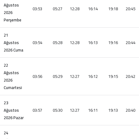
Ağustos
03:53
05:27
12:28
16:14
19:18
20:45
2026
Perşembe
21
Ağustos
03:54
05:28
12:28
16:13
19:16
20:44
2026 Cuma
22
Ağustos
03:56
05:29
12:27
16:12
19:15
20:42
2026
Cumartesi
23
Ağustos
03:57
05:30
12:27
16:11
19:13
20:40
2026 Pazar
24