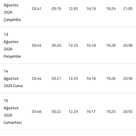
Ağustos
03:41
05:19
12:30
16:19
19:29
21:00
2026
Çarşamba
13
Ağustos
03:43
05:20
12:29
16:18
19:28
20:58
2026
Perşembe
14
Ağustos
03:44
05:21
12:29
16:18
19:26
20:56
2026 Cuma
15
Ağustos
03:46
05:22
12:29
16:17
19:25
20:55
2026
Cumartesi