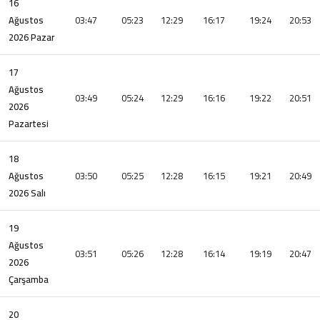
16
Ağustos
03:47
05:23
12:29
16:17
19:24
20:53
2026 Pazar
17
Ağustos
03:49
05:24
12:29
16:16
19:22
20:51
2026
Pazartesi
18
Ağustos
03:50
05:25
12:28
16:15
19:21
20:49
2026 Salı
19
Ağustos
03:51
05:26
12:28
16:14
19:19
20:47
2026
Çarşamba
20