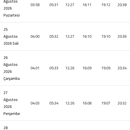
Ağustos
03:58
05:31
12:27
16:11
19:12
20:38
2026
Pazartesi
25
Ağustos
04:00
05:32
12:27
16:10
19:10
20:36
2026 Salı
26
Ağustos
04:01
05:33
12:26
16:09
19:09
20:34
2026
Çarşamba
27
Ağustos
04:03
05:34
12:26
16:08
19:07
20:32
2026
Perşembe
28