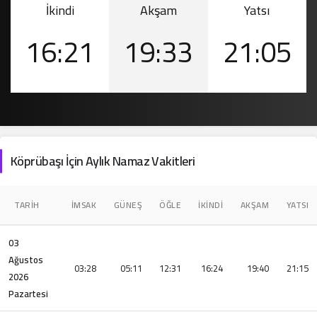
İkindi
Akşam
Yatsı
16:21
19:33
21:05
Köprübaşı İçin Aylık Namaz Vakitleri
TARIH
İMSAK
GÜNEŞ
ÖĞLE
İKINDI
AKŞAM
YATSI
03
Ağustos
03:28
05:11
12:31
16:24
19:40
21:15
2026
Pazartesi