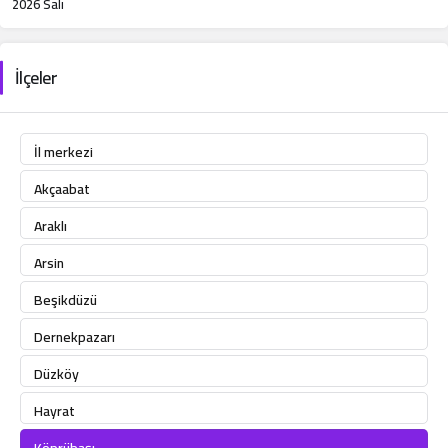
2026 Salı
İlçeler
İl merkezi
Akçaabat
Araklı
Arsin
Beşikdüzü
Dernekpazarı
Düzköy
Hayrat