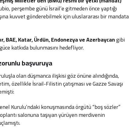
leşmiş Milletler’den (BMG) resmi bir yetki (mandat)
ubio, perşembe günü İsrail’e gitmeden önce yaptığı
dışına kuvvet gönderebilmek için uluslararası bir mandata
ır, BAE, Katar, Ürdün, Endonezya ve Azerbaycan
gibi
güce katkıda bulunmasını hedefliyor.
 zorunlu başvuruya
luşla olan düşmanca ilişkisi göz önüne alındığında,
im, özellikle İsrail-Filistin çatışması ve Gazze Savaşı
emişti:
nel Kurulu’ndaki konuşmasında örgütü “boş sözler”
 toplantı salonuna taşıyan yürüyen merdivenin
çlamıştı.