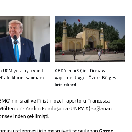
 UCM’ye alaycı yanıt:
ABD’den 43 Çinli firmaya
f aldıklarını sanmam
yaptırım: Uygur Özerk Bölgesi
kriz çıkardı
G’nin İsrail ve Filistin özel raportörü Francesca
i Mültecilere Yardım Kuruluşu’na (UNRWA) sağlanan
nseyi’nden çekilmişti.
ımını üstlenmesi için meşruiyeti sorgulanan
Gazze