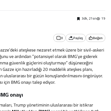
3dk, 21sn
19
0
Paylaş
Beğen
azze’deki ateşkese nezaret etmek üzere bir sivil-askeri
ğunu ve ardından “potansiyel olarak BMG’ye giderek
unma güvenlik güçlerini oluşturmayı” düşüneceğini
 Gazze için hazırladığı 20 maddelik ateşkes planı,
uluslararası bir gücün konuşlandırılmasını öngörüyor.
ı için BMG onayı talep ediyor.
 BMG onayı
aları, Trump yönetiminin uluslararası bir istikrar