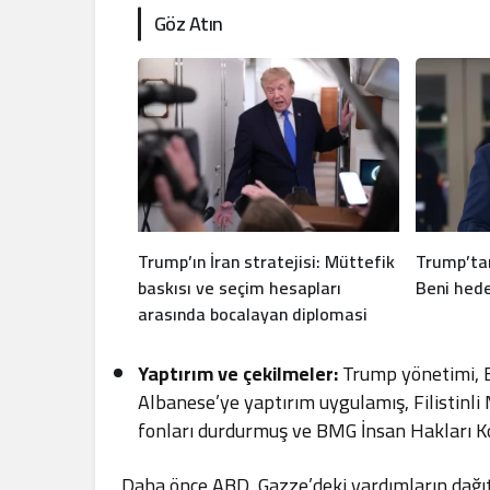
Göz Atın
Trump’ın İran stratejisi: Müttefik
Trump’tan
baskısı ve seçim hesapları
Beni hede
arasında bocalayan diplomasi
Yaptırım ve çekilmeler:
Trump yönetimi, BM
Albanese’ye yaptırım uygulamış, Filistinl
fonları durdurmuş ve BMG İnsan Hakları Ko
Daha önce ABD, Gazze’deki yardımların dağıt