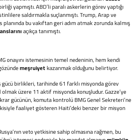
şbirliği yapmıştı. ABD’li paralı askerlerin görev yaptığı
stinlilere saldırmakla suçlanmıştı. Trump, Arap ve
es planında bu vakıftan geri adım atmak zorunda kalmış
janslarını
açıkça tanımıştı.
G onayını istemesinin temel nedeninin, hem kendi
n gözünde
meşruiyet
kazanmak olduğunu belirtiyor.
 gücü birlikleri, tarihinde 61 farklı misyonda görev
l olmak üzere 11 aktif misyonda konuşludur. Gazze’ye
tikrar gücünün, komuta kontrolü BMG Genel Sekreteri’ne
siyle faaliyet gösteren Haiti’deki benzer bir misyon
 Rusya’nın veto yetkisine sahip olmasına rağmen, bu
ührü istemesi nedeniyle bir mandat almanın
mümkün