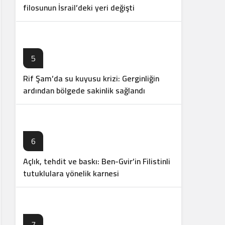
filosunun İsrail’deki yeri değişti
5
Rif Şam’da su kuyusu krizi: Gerginliğin
ardından bölgede sakinlik sağlandı
6
Açlık, tehdit ve baskı: Ben-Gvir’in Filistinli
tutuklulara yönelik karnesi
7