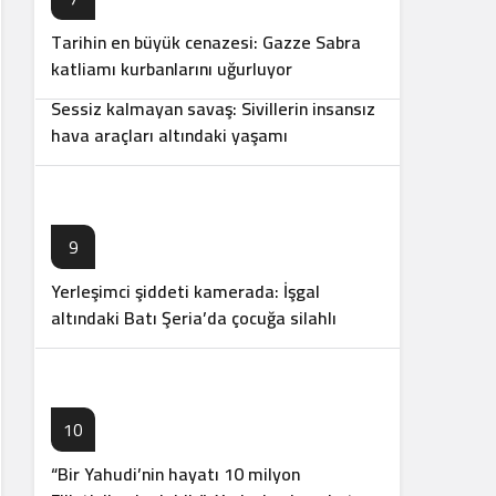
Tarihin en büyük cenazesi: Gazze Sabra
8
katliamı kurbanlarını uğurluyor
Sessiz kalmayan savaş: Sivillerin insansız
hava araçları altındaki yaşamı
9
Yerleşimci şiddeti kamerada: İşgal
altındaki Batı Şeria’da çocuğa silahlı
saldırı
10
“Bir Yahudi’nin hayatı 10 milyon