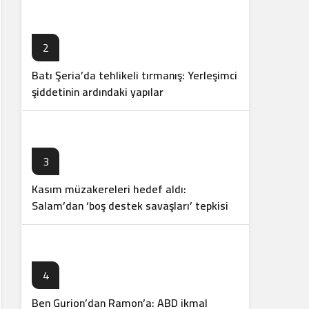
2
Batı Şeria’da tehlikeli tırmanış: Yerleşimci
şiddetinin ardındaki yapılar
3
Kasım müzakereleri hedef aldı:
Salam’dan ‘boş destek savaşları’ tepkisi
4
Ben Gurion’dan Ramon’a: ABD ikmal