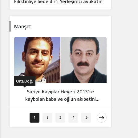
Filistinliye bedeldir”: Yerleşimci avukatın
sözleri infial yarattı
Manşet
Orta Doğu
Orta Doğu
Suriye Kayıplar Heyeti 2013’te
Yerleş
kaybolan baba ve oğlun akıbetini
altında
açıkladı
1
2
3
4
5