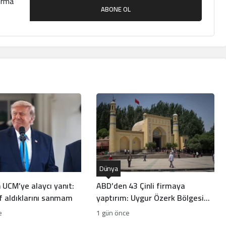
çırma
ABONE OL
Dünya
 UCM’ye alaycı yanıt:
ABD’den 43 Çinli firmaya
f aldıklarını sanmam
yaptırım: Uygur Özerk Bölgesi
kriz çıkardı
e
1 gün önce