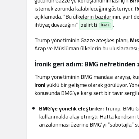
gücünün Gazze’ye konuşlandırılması için
Bir
istemek zorunda kalabileceğini gösteriyor. R
açıklamada, “Bu ülkelerin bazılarının, yurt 
ihtiyaç duyacağını”
belirtti
.
Trump yönetiminin Gazze ateşkes planı,
Mıs
Arap ve Müslüman ülkelerin bu uluslararası 
İronik geri adım: BMG nefretinden
Trump yönetiminin BMG mandası arayışı, kuru
ironi
yüklü bir gelişme olarak görülüyor. Yönet
konusunda BMG’ye karşı sert bir tavır sergil
BMG’ye yönelik eleştiriler:
Trump, BMG Ge
kullanmakla alay etmişti. Hatta kendisini
arızalanması üzerine BMG’yi “sabotajla” su