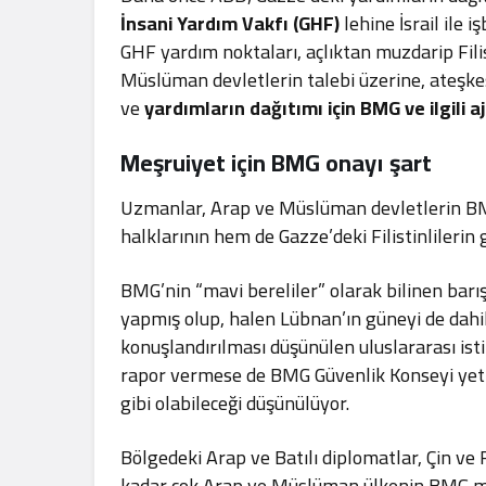
İnsani Yardım Vakfı (GHF)
lehine İsrail ile i
GHF yardım noktaları, açlıktan muzdarip Fili
Müslüman devletlerin talebi üzerine, ateşk
ve
yardımların dağıtımı için BMG ve ilgili a
Meşruiyet için BMG onayı şart
Uzmanlar, Arap ve Müslüman devletlerin BM
halklarının hem de Gazze’deki Filistinlileri
BMG’nin “mavi bereliler” olarak bilinen barış
yapmış olup, halen Lübnan’ın güneyi de dahi
konuşlandırılması düşünülen uluslararası is
rapor vermese de BMG Güvenlik Konseyi yetki
gibi olabileceği düşünülüyor.
Bölgedeki Arap ve Batılı diplomatlar, Çin ve
kadar çok Arap ve Müslüman ülkenin BMG m