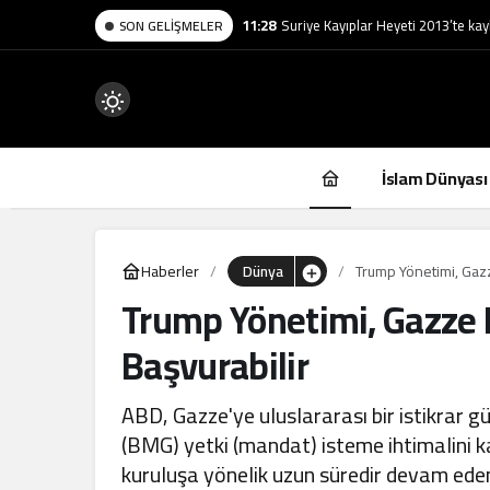
11:28
Suriye Kayıplar Heyeti 2013’te kay
SON GELIŞMELER
Mod
değiştir
İslam Dünyası
Haberler
Dünya
Trump Yönetimi, Gaz
Trump Yönetimi, Gazze
.
Başvurabilir
ABD, Gazze'ye uluslararası bir istikrar g
(BMG) yetki (mandat) isteme ihtimalini k
kuruluşa yönelik uzun süredir devam eden