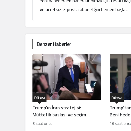
Yeni haberlerden haberdar olmak için fırsatı ka
ve ücretsiz e-posta aboneliğini hemen başlat.
Benzer Haberler
Dünya
Dünya
Trump’ın İran stratejisi:
Trump’tan
Müttefik baskısı ve seçim
Beni hede
hesapları arasında bocalayan
3 saat önce
16 saat önc
diplomasi