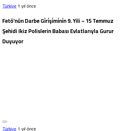
Türkiye
1 yıl önce
Fetö’nün Darbe Gi̇ri̇şi̇mi̇ni̇n 9. Yili – 15 Temmuz
Şehidi Ikiz Polislerin Babası Evlatlarıyla Gurur
Duyuyor
Türkiye
1 yıl önce