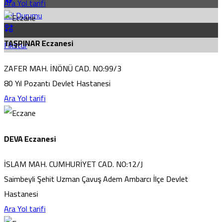
Ara
Yol tarifi
Yol Durumu
TAŞPINAR Eczanesi
Fikstür
ZAFER MAH. İNÖNÜ CAD. NO:99/3
80 Yıl Pozantı Devlet Hastanesi
Ara
Yol tarifi
DEVA Eczanesi
İSLAM MAH. CUMHURİYET CAD. NO:12/J
Saimbeyli Şehit Uzman Çavuş Adem Ambarcı İlçe Devlet
Hastanesi
Ara
Yol tarifi