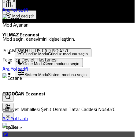
Özel Avrupa Hospital Hastanesi
Ara
Yol tarifi
Mod değiştir
Mod Ayarları
YILMAZ Eczanesi
Mod seçin, deneyimini kişiselleştirin.
İSLAM MAH ULUS CAD NO:42/C
Gündüz Modu
Gündüz modunu seçin.
Feke İlçe Devlet Hastanesi
Gece Modu
Gece modunu seçin.
Ara
Yol tarifi
Sistem Modu
Sistem modunu seçin.
ERDOĞAN Eczanesi
Hürriyet Mahallesi Şehit Osman Tatar Caddesi No:50/C
Ara
Yol tarifi
Popüler