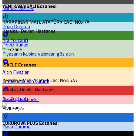
YENİ KARAİSALI Eczanesi
Namaz Vakitleri
KARAPINAR MAH. ATATÜRK CAD. NO:4/A
Puan Durumu
Karaisalı Devlet Hastanesi
Ara
Yol tarifi
Döviz Kurları
Piyasanın kalbine yakından göz atın.
İSKELE Eczanesi
Altın Fiyatları
Kemaliye Mah. Atatürk Cad. No:55/A
Emtia'larda son durum!
Karataş Devlet Hastanesi
Ara
Yol tarifi
Nöbetçi Eczaneler
Hızlı Erişim
ÇUKUROVA PLUS Eczanesi
Hava Durumu