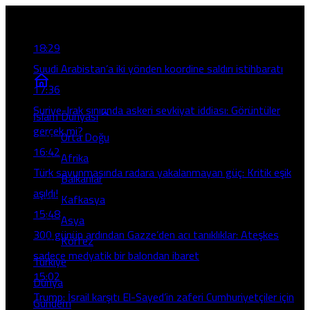
Son Gelişmeler
18:29
Suudi Arabistan’a iki yönden koordine saldırı istihbaratı
17:36
Suriye-Irak sınırında askeri sevkiyat iddiası: Görüntüler
İslam Dünyası
gerçek mi?
Orta Doğu
16:42
Afrika
Türk savunmasında radara yakalanmayan güç: Kritik eşik
Balkanlar
aşıldı!
Kafkasya
15:48
Asya
300 günün ardından Gazze’den acı tanıklıklar: Ateşkes
Körfez
sadece medyatik bir balondan ibaret
Türkiye
15:02
Dünya
Trump: İsrail karşıtı El-Sayed’in zaferi Cumhuriyetçiler için
Gündem