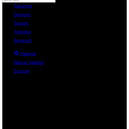
Savunma
Adana
Ekonomi
Adıyaman
Siyaset
Afyonkarahisar
Teknoloji
Ağrı
Biyografi
Amasya
Ankara
Haberler
Antalya
Namaz Vakitleri
Artvin
Erzurum
Aydın
Pasinler
Balıkesir
Bilecik
Erzurum Pasinler Namaz
Bingöl
Bitlis
Vakitleri
Bolu
Burdur