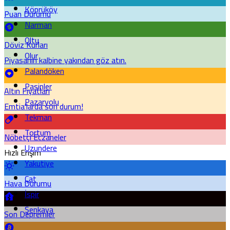
Köprüköy
Puan Durumu
Narman
Oltu
Döviz Kurları
Olur
Piyasanın kalbine yakından göz atın.
Palandöken
Pasinler
Altın Fiyatları
Pazaryolu
Emtia'larda son durum!
Tekman
Tortum
Nöbetçi Eczaneler
Uzundere
Hızlı Erişim
Yakutiye
Çat
Hava Durumu
İspir
Şenkaya
Son Depremler