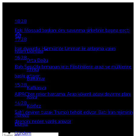
Son Gelişmeler
18:28
Eski Mossad başkanı dev savunma şirketinin başına geçti
17:28
İran duyurdu: Hürmüz’de Umman ile anlaşma yakın
İslam Dünyası
16:28
Orta Doğu
Batı Şeria’da tırmanan kriz: Filistinlilerin arazi ve mülklerine
Afrika
baskı artıyor
Balkanlar
15:28
Kafkasya
AIPAC’ten rekor harcama: Arap kökenli adayı devirme planı
Asya
14:28
Körfez
Şah’ı deviren tuzak Trump’ı tehdit ediyor: Batı İran rejiminin
Türkiye
direncini neden yanlış anlıyor
Dünya
Gündem