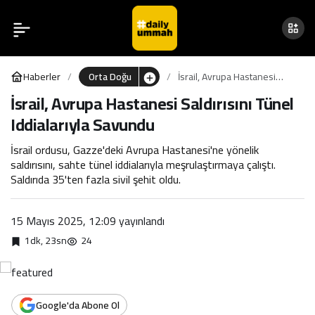
İsrail, Avrupa Hastanesi
0
Saldırısını Tünel
Haberler
Orta Doğu
İsrail, Avrupa Hastanesi
Iddialarıyla Savundu
Saldırısını Tünel Iddialarıyla
İsrail, Avrupa Hastanesi Saldırısını Tünel
Savundu
Iddialarıyla Savundu
İsrail ordusu, Gazze'deki Avrupa Hastanesi'ne yönelik
saldırısını, sahte tünel iddialarıyla meşrulaştırmaya çalıştı.
Saldırıda 35'ten fazla sivil şehit oldu.
15 Mayıs 2025, 12:09
yayınlandı
1dk, 23sn
24
Google'da Abone Ol