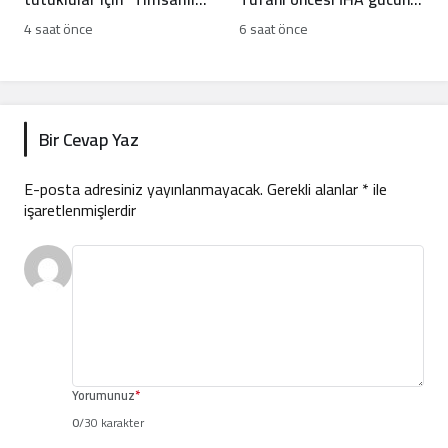
hendek” projesi
nasıl geliştirdi?
4 saat önce
6 saat önce
incelemesi
Bir Cevap Yaz
E-posta adresiniz yayınlanmayacak.
Gerekli alanlar
*
ile
işaretlenmişlerdir
Yorumunuz
*
0
/30 karakter