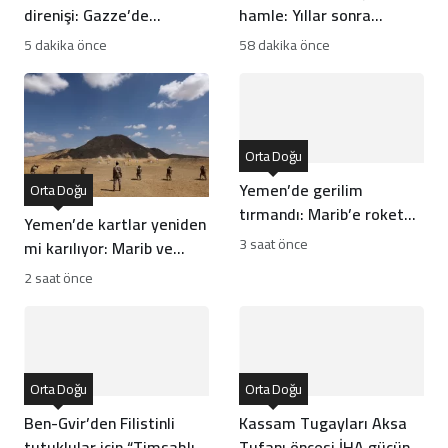
direnişi: Gazze’de
hamle: Yıllar sonra
kuaförler çaresizliğe
buğdayda tarihi rekor!
5 dakika önce
58 dakika önce
meydan okuyor
Orta Doğu
Yemen’de gerilim
Orta Doğu
tırmandı: Marib’e roket
Yemen’de kartlar yeniden
ve İHA’lı saldırı!
3 saat önce
mi karılıyor: Marib ve
Hadramut’a füze saldırısı
2 saat önce
Orta Doğu
Orta Doğu
Ben-Gvir’den Filistinli
Kassam Tugayları Aksa
tutuklular için “Timsahlı
Tufanı öncesi İHA gücünü