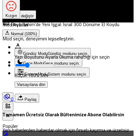
Kızgın
Mod değiştir
Beytüllahim’de Yeni İşgal: İsrail 300 Dönüme El Koydu
Mod Ayarları
Normal (100%)
Mod seçin, deneyimini kişiselleştirin.
Gündüz Modu
Gündüz modunu seçin.
Yazı Boyutunu Ayarla
Okuma rahatlığı için seçin
Gece Modu
Gece modunu seçin.
Küçük
100%
Dev
Sistem Modu
Sistem modunu seçin.
Varsayılana dön
0
Paylaş
Tamamen Ücretsiz Olarak Bültenimize Abone Olabilirsin
Popüler
Yeni haberlerden haberdar olmak için fırsatı kaçırma ve ücretsiz