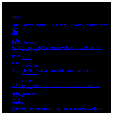
Son Gelişmeler
1:57
Hukuki emsal: İngiliz hukuku anti-Siyonizmi koruma altına
aldı
1:12
İslam Dünyası
İsrail’de beyin göçü alarmı: Vergi kaybı yüz milyonlarca
Orta Doğu
dolar!
Afrika
0:17
Balkanlar
Suriye ile Hizbullah arasındaki temas ihtimali masada
Kafkasya
22:52
Asya
ABD beklentisi ile İran yalanlaması arasında: Hürmüz
Körfez
anlaşması yakın mı?
Türkiye
22:41
Dünya
Mekke Ortak Savunma Anlaşması imzalandı: Üç ülkeden
Gündem