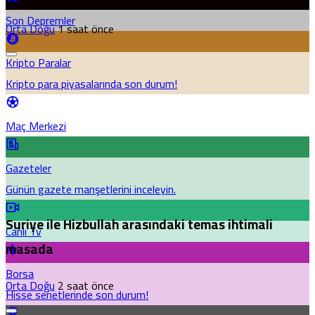
Son Depremler
Orta Doğu
1 saat önce
Kripto Paralar
Kripto para piyasalarında son durum!
Maç Merkezi
Gazeteler
Günün gazete manşetlerini inceleyin.
Suriye ile Hizbullah arasındaki temas ihtimali
Canlı Tv
masada
Borsa
Orta Doğu
2 saat önce
Hisse senetlerinde son durum!