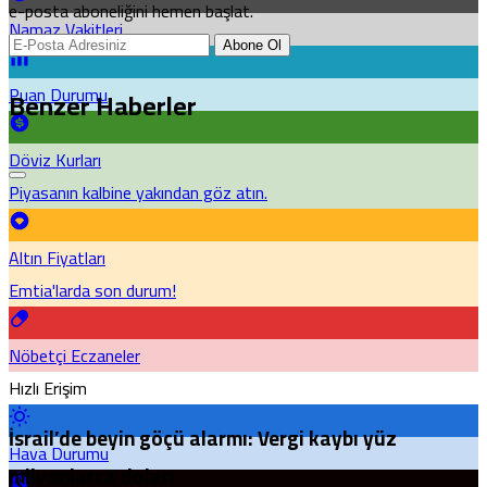
e-posta aboneliğini hemen başlat.
Namaz Vakitleri
Abone Ol
Puan Durumu
Benzer Haberler
Döviz Kurları
Piyasanın kalbine yakından göz atın.
Altın Fiyatları
Emtia'larda son durum!
Nöbetçi Eczaneler
Hızlı Erişim
İsrail’de beyin göçü alarmı: Vergi kaybı yüz
Hava Durumu
milyonlarca dolar!