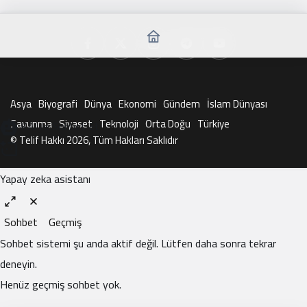
Asya
Biyografi
Dünya
Ekonomi
Gündem
İslam Dünyası
Savunma
Siyaset
Teknoloji
Orta Doğu
Türkiye
KAI ile Sohbet Et
© Telif Hakkı 2026, Tüm Hakları Saklıdır
Yapay zeka asistanı
Sohbet
Geçmiş
Sohbet sistemi şu anda aktif değil. Lütfen daha sonra tekrar
deneyin.
Henüz geçmiş sohbet yok.