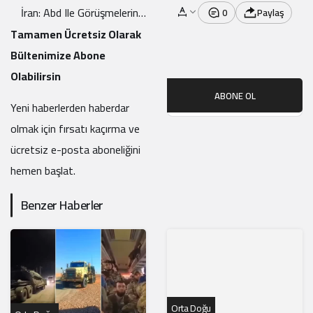
İran: Abd Ile Görüşmelerin
0
Paylaş
Tarihi Henüz Belirlenmedi
Tamamen Ücretsiz Olarak
Bültenimize Abone
Olabilirsin
ABONE OL
Yeni haberlerden haberdar
olmak için fırsatı kaçırma ve
ücretsiz e-posta aboneliğini
hemen başlat.
Benzer Haberler
Orta Doğu