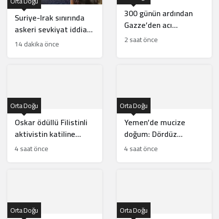
Orta Doğu
300 günün ardından
Suriye-Irak sınırında
Gazze’den acı
askeri sevkiyat iddiası:
tanıklıklar: Ateşkes
2 saat önce
Görüntüler gerçek mi?
14 dakika önce
sadece medyatik bir
balondan ibaret
Orta Doğu
Orta Doğu
Oskar ödüllü Filistinli
Yemen’de mucize
aktivistin katiline
doğum: Dördüz
hafifletilmiş suçlama
beklerken beşiz bebek
4 saat önce
4 saat önce
dünyaya geldi
Orta Doğu
Orta Doğu