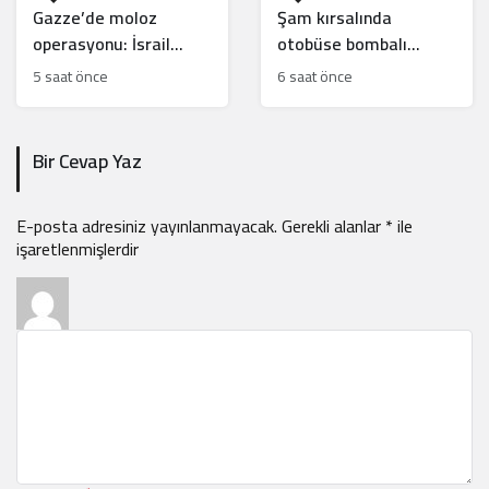
Gazze’de moloz
Şam kırsalında
operasyonu: İsrail
otobüse bombalı
soykırım kanıtlarını mı
saldırı: 2 ölü, 14 yaralı
5 saat önce
6 saat önce
yok ediyor?
Bir Cevap Yaz
E-posta adresiniz yayınlanmayacak.
Gerekli alanlar
*
ile
işaretlenmişlerdir