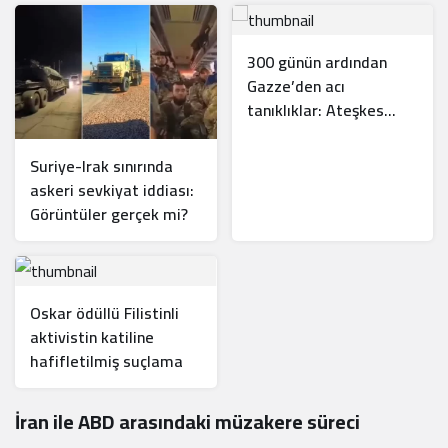
300 günün ardından
Gazze’den acı
tanıklıklar: Ateşkes
sadece medyatik bir
balondan ibaret
Suriye-Irak sınırında
askeri sevkiyat iddiası:
Görüntüler gerçek mi?
Oskar ödüllü Filistinli
aktivistin katiline
hafifletilmiş suçlama
İran ile ABD arasındaki müzakere süreci