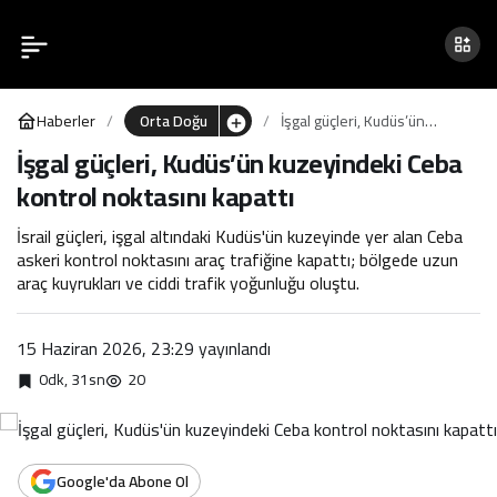
İşgal güçleri, Kudüs’ün
0
kuzeyindeki Ceba kontrol
Haberler
Orta Doğu
İşgal güçleri, Kudüs’ün
noktasını kapattı
kuzeyindeki Ceba kontrol
İşgal güçleri, Kudüs’ün kuzeyindeki Ceba
noktasını kapattı
kontrol noktasını kapattı
İsrail güçleri, işgal altındaki Kudüs'ün kuzeyinde yer alan Ceba
askeri kontrol noktasını araç trafiğine kapattı; bölgede uzun
araç kuyrukları ve ciddi trafik yoğunluğu oluştu.
15 Haziran 2026, 23:29
yayınlandı
0dk, 31sn
20
Google'da Abone Ol