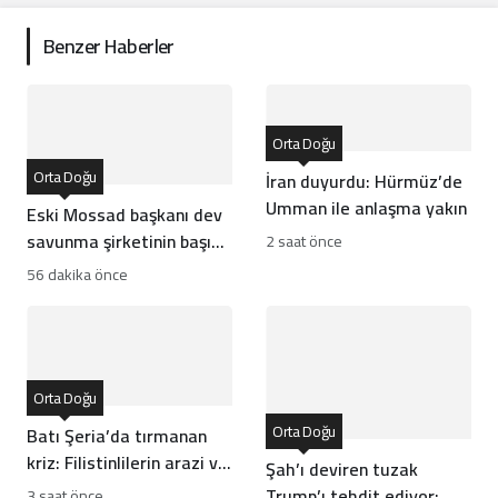
Benzer Haberler
Orta Doğu
Orta Doğu
İran duyurdu: Hürmüz’de
Umman ile anlaşma yakın
Eski Mossad başkanı dev
savunma şirketinin başına
2 saat önce
geçti
56 dakika önce
Orta Doğu
Orta Doğu
Batı Şeria’da tırmanan
kriz: Filistinlilerin arazi ve
Şah’ı deviren tuzak
mülklerine baskı artıyor
Trump’ı tehdit ediyor:
3 saat önce