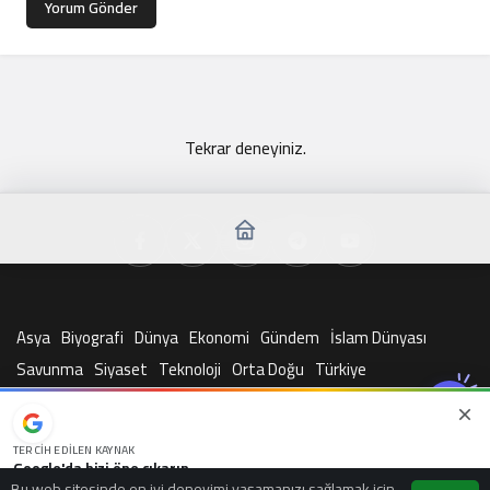
Yorum Gönder
Tekrar deneyiniz.
Asya
Biyografi
Dünya
Ekonomi
Gündem
İslam Dünyası
Savunma
Siyaset
Teknoloji
Orta Doğu
Türkiye
© Telif Hakkı 2026, Tüm Hakları Saklıdır
TERCIH EDILEN KAYNAK
Google'da bizi öne çıkarın
Bu web sitesinde en iyi deneyimi yaşamanızı sağlamak için