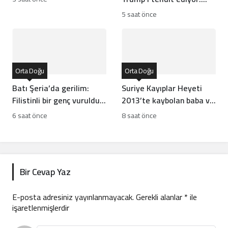
Batı İran rejiminin
5 saat önce
direncini neden yanlış
anlıyor
Orta Doğu
Orta Doğu
Batı Şeria’da gerilim:
Suriye Kayıplar Heyeti
Filistinli bir genç vuruldu,
2013’te kaybolan baba ve
sınıflar yıkıldı
oğlun akıbetini açıkladı
6 saat önce
8 saat önce
Bir Cevap Yaz
E-posta adresiniz yayınlanmayacak.
Gerekli alanlar
*
ile
işaretlenmişlerdir