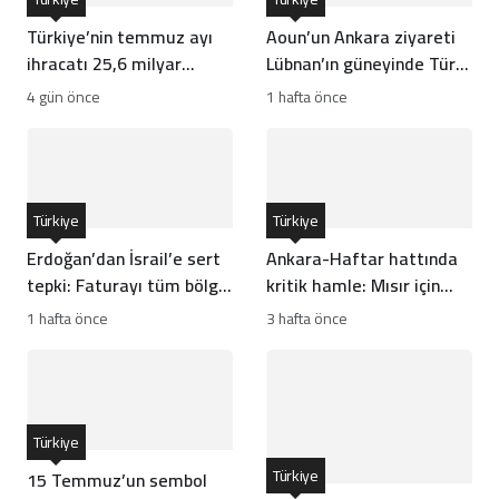
Türkiye’nin temmuz ayı
Aoun’un Ankara ziyareti
ihracatı 25,6 milyar
Lübnan’ın güneyinde Türk
dolarla rekor kırdı
gücünün önünü açar mı?
4 gün önce
1 hafta önce
Türkiye
Türkiye
Erdoğan’dan İsrail’e sert
Ankara-Haftar hattında
tepki: Faturayı tüm bölge
kritik hamle: Mısır için
ödüyor
risk mi?
1 hafta önce
3 hafta önce
Türkiye
Türkiye
15 Temmuz’un sembol