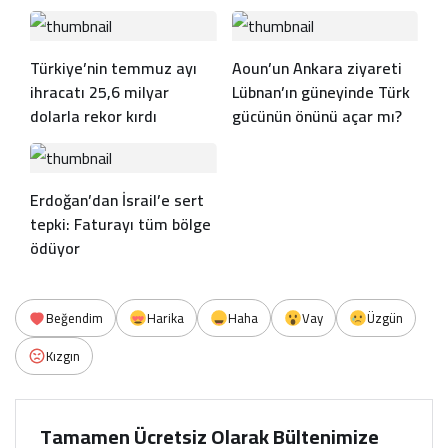
Türkiye’nin temmuz ayı
Aoun’un Ankara ziyareti
ihracatı 25,6 milyar
Lübnan’ın güneyinde Türk
dolarla rekor kırdı
gücünün önünü açar mı?
Erdoğan’dan İsrail’e sert
tepki: Faturayı tüm bölge
ödüyor
Beğendim
Harika
Haha
Vay
Üzgün
Kızgın
Tamamen Ücretsiz Olarak Bültenimize