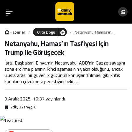
Netanyahu, Hamas’ın
0
Tasfiyesi Için Trump Ile
Haberler
Orta Doğu
Netanyahu, Hamas’ın
Görüşecek
Tasfiyesi Için Trump Ile
Netanyahu, Hamas’ın Tasfiyesi Için
Görüşecek
Trump Ile Görüşecek
İsrail Başbakanı Binyamin Netanyahu, ABD'nin Gazze savaşını
sona erdirme planının ikinci aşamasının yakın olduğunu, ancak
uluslararası bir güvenlik gücünün konuşlandırılması gibi kritik
konuların çözülmesi gerektiğini belirtti.
9 Aralık 2025, 10:37
yayınlandı
2dk, 32sn
8