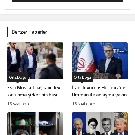
Benzer Haberler
Orta Doğu
Orta Doğu
Eski Mossad başkanı dev
İran duyurdu: Hürmüz’de
savunma şirketinin başına
Umman ile anlaşma yakın
geçti
15 saat önce
16 saat önce