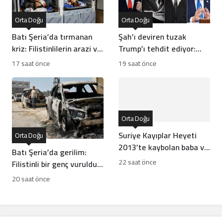
Orta Doğu
Orta Doğu
Batı Şeria’da tırmanan
Şah’ı deviren tuzak
kriz: Filistinlilerin arazi ve
Trump’ı tehdit ediyor:
mülklerine baskı artıyor
Batı İran rejiminin
17 saat önce
19 saat önce
direncini neden yanlış
anlıyor
Orta Doğu
Suriye Kayıplar Heyeti
Orta Doğu
2013’te kaybolan baba ve
Batı Şeria’da gerilim:
oğlun akıbetini açıkladı
22 saat önce
Filistinli bir genç vuruldu,
sınıflar yıkıldı
20 saat önce