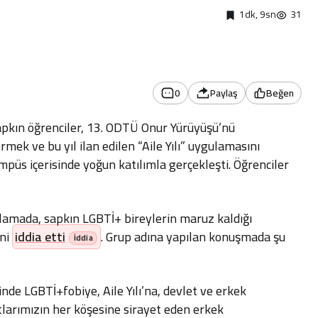
1dk, 9sn
31
0
Paylaş
Beğen
apkın öğrenciler, 13. ODTÜ Onur Yürüyüşü’nü
mek ve bu yıl ilan edilen “Aile Yılı” uygulamasını
püs içerisinde yoğun katılımla gerçekleşti. Öğrenciler
ıklamada, sapkın LGBTİ+ bireylerin maruz kaldığı
ini
iddia etti
. Grup adına yapılan konuşmada şu
de LGBTİ+fobiye, Aile Yılı’na, devlet ve erkek
tlarımızın her köşesine sirayet eden erkek