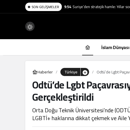
9:54
Suriye’den stratejik hamle: Yıllar s
SON GELIŞMELER
Mod
değiştir
İslam Dünyası
Haberler
Türkiye
Odtü’de Lgbt Paçavr
Odtü’de Lgbt Paçavrası
.
Gerçekleştirildi
Orta Doğu Teknik Üniversitesi’nde (ODTÜ
LGBTİ+ haklarına dikkat çekmek ve Aile Yı