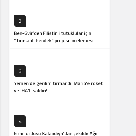
2
Ben-Gvir’den Filistinli tutuklular için
“Timsahlı hendek” projesi incelemesi
3
Yemen’de gerilim tırmandı: Marib’e roket
ve İHA’lı saldırı!
4
İsrail ordusu Kalandiya’dan çekildi: Ağır