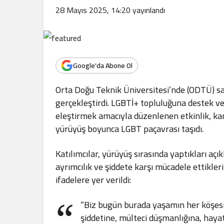
.
28 Mayıs 2025, 14:20
yayınlandı
Google'da Abone Ol
Orta Doğu Teknik Üniversitesi’nde (ODTÜ) s
gerçekleştirdi. LGBTİ+ topluluğuna destek ver
eleştirmek amacıyla düzenlenen etkinlik, kam
yürüyüş boyunca LGBT paçavrası taşıdı.
Katılımcılar, yürüyüş sırasında yaptıkları aç
ayrımcılık ve şiddete karşı mücadele ettikler
ifadelere yer verildi:
“Biz bugün burada yaşamın her köşesin
şiddetine, mülteci düşmanlığına, haya