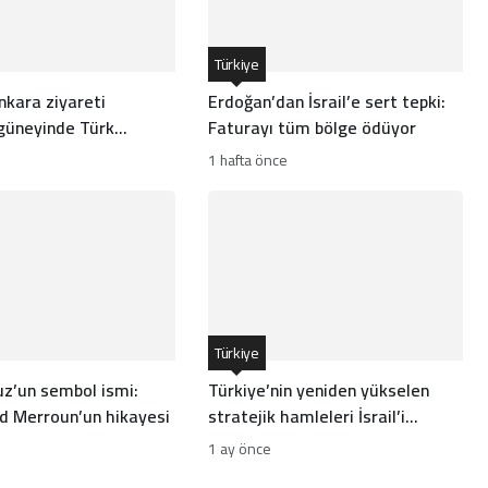
Türkiye
nkara ziyareti
Erdoğan’dan İsrail’e sert tepki:
 güneyinde Türk
Faturayı tüm bölge ödüyor
nünü açar mı?
1 hafta önce
Türkiye
’un sembol ismi:
Türkiye’nin yeniden yükselen
ad Merroun’un hikayesi
stratejik hamleleri İsrail’i
rahatsız ediyor
1 ay önce