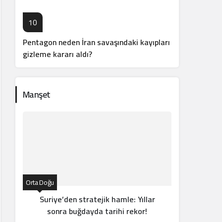
10
Pentagon neden İran savaşındaki kayıpları
gizleme kararı aldı?
Manşet
Orta Doğu
Orta Doğ
Suriye’den stratejik hamle: Yıllar
Yemen
sonra buğdayda tarihi rekor!
Mari