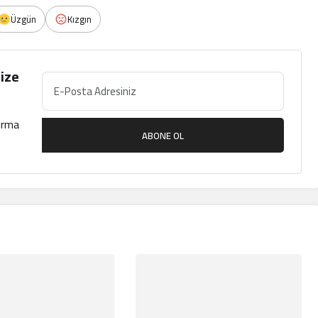
Üzgün
Kızgın
ize
çırma
ABONE OL