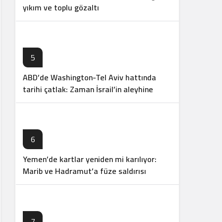
yıkım ve toplu gözaltı
5
ABD’de Washington-Tel Aviv hattında
tarihi çatlak: Zaman İsrail’in aleyhine
işliyor
6
Yemen’de kartlar yeniden mi karılıyor:
Marib ve Hadramut’a füze saldırısı
7