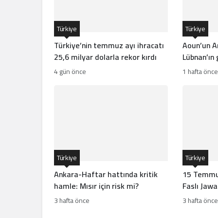
Türkiye
Türkiye
Türkiye’nin temmuz ayı ihracatı
Aoun’un A
25,6 milyar dolarla rekor kırdı
Lübnan’ın
gücünün ö
4 gün önce
1 hafta önce
Türkiye
Türkiye
Ankara-Haftar hattında kritik
15 Temmuz
hamle: Mısır için risk mi?
Faslı Jaw
3 hafta önce
3 hafta önce