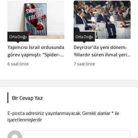
Orta Doğu
Orta Doğu
Yapımcısı İsrail ordusunda
Deyrizor’da yeni dönem:
görev yapmıştı: “Spider-
Yıllardır süren ihmal yerini
Man” filmine boykot
kalkınmaya bırakıyor!
6 saat önce
7 saat önce
dalgası!
Bir Cevap Yaz
E-posta adresiniz yayınlanmayacak.
Gerekli alanlar
*
ile
işaretlenmişlerdir