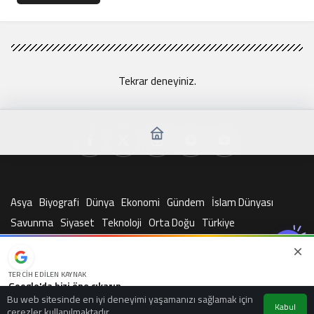
Tekrar deneyiniz.
Asya
Biyografi
Dünya
Ekonomi
Gündem
İslam Dünyası
Savunma
Siyaset
Teknoloji
Orta Doğu
Türkiye
© Telif Hakkı 2026, Tüm Hakları Saklıdır
TERCIH EDILEN KAYNAK
Google'da bizi öne çıkarın
Bu web sitesinde en iyi deneyimi yaşamanızı sağlamak için
Kaynağı Ekle
Kabul
çerezler kullanılmaktadır.