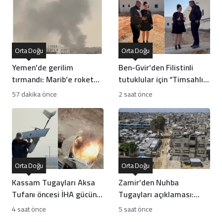
Orta Doğu
Orta Doğu
Yemen’de gerilim
Ben-Gvir’den Filistinli
tırmandı: Marib’e roket
tutuklular için “Timsahlı
ve İHA’lı saldırı!
hendek” projesi
57 dakika önce
2 saat önce
incelemesi
Orta Doğu
Orta Doğu
Kassam Tugayları Aksa
Zamir’den Nuhba
Tufanı öncesi İHA gücünü
Tugayları açıklaması:
nasıl geliştirdi?
Barış Kurulu haritası ne
4 saat önce
5 saat önce
olacak?