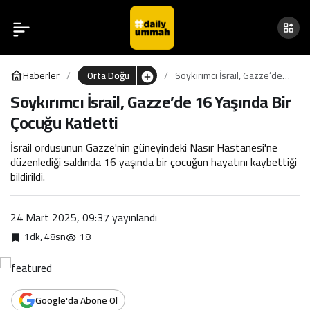
Soykırımcı İsrail, Gazze’de
0
16 Yaşında Bir Çocuğu
Haberler
Orta Doğu
Soykırımcı İsrail, Gazze’de
Katletti
16 Yaşında Bir Çocuğu
Soykırımcı İsrail, Gazze’de 16 Yaşında Bir
Katletti
Çocuğu Katletti
İsrail ordusunun Gazze'nin güneyindeki Nasır Hastanesi'ne
düzenlediği saldırıda 16 yaşında bir çocuğun hayatını kaybettiği
bildirildi.
24 Mart 2025, 09:37
yayınlandı
1dk, 48sn
18
Google'da Abone Ol