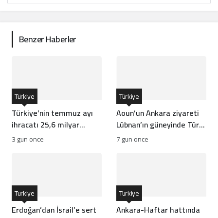
Benzer Haberler
Türkiye
Türkiye
Türkiye’nin temmuz ayı
Aoun’un Ankara ziyareti
ihracatı 25,6 milyar
Lübnan’ın güneyinde Türk
dolarla rekor kırdı
gücünün önünü açar mı?
3 gün önce
7 gün önce
Türkiye
Türkiye
Erdoğan’dan İsrail’e sert
Ankara-Haftar hattında