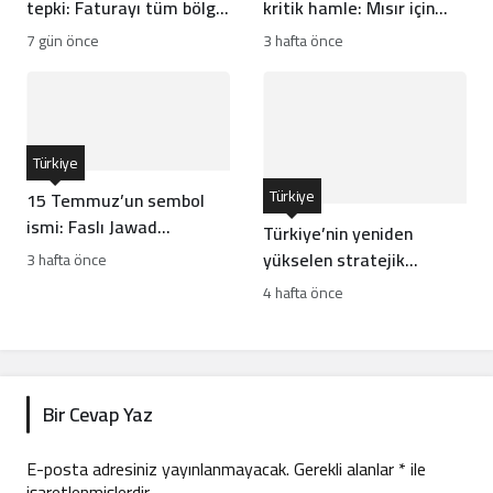
tepki: Faturayı tüm bölge
kritik hamle: Mısır için
ödüyor
risk mi?
7 gün önce
3 hafta önce
Türkiye
Türkiye
15 Temmuz’un sembol
ismi: Faslı Jawad
Türkiye’nin yeniden
Merroun’un hikayesi
yükselen stratejik
3 hafta önce
hamleleri İsrail’i rahatsız
4 hafta önce
ediyor
Bir Cevap Yaz
E-posta adresiniz yayınlanmayacak.
Gerekli alanlar
*
ile
işaretlenmişlerdir