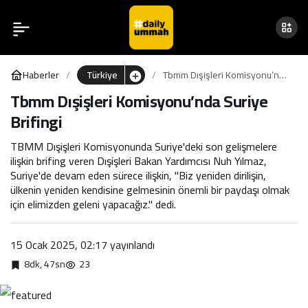
Tbmm Dışişleri
0
Komisyonu’nda Suriye
Haberler
Türkiye
Tbmm Dışişleri Komisyonu’nda
Brifingi
Suriye Brifingi
Tbmm Dışişleri Komisyonu’nda Suriye
Brifingi
TBMM Dışişleri Komisyonunda Suriye'deki son gelişmelere
ilişkin brifing veren Dışişleri Bakan Yardımcısı Nuh Yılmaz,
Suriye'de devam eden sürece ilişkin, "Biz yeniden dirilişin,
ülkenin yeniden kendisine gelmesinin önemli bir paydaşı olmak
için elimizden geleni yapacağız." dedi.
15 Ocak 2025, 02:17
yayınlandı
8dk, 47sn
23