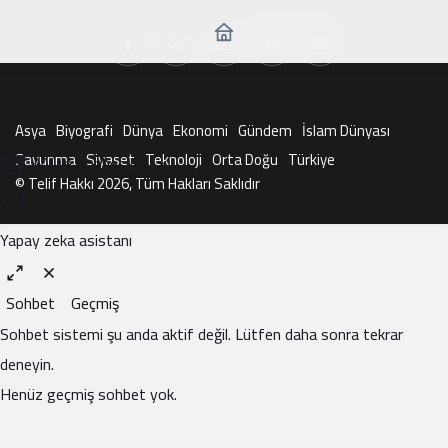
Asya
Biyografi
Dünya
Ekonomi
Gündem
İslam Dünyası
Savunma
Siyaset
Teknoloji
Orta Doğu
Türkiye
KAI ile Sohbet Et
© Telif Hakkı 2026, Tüm Hakları Saklıdır
Yapay zeka asistanı
Sohbet
Geçmiş
Sohbet sistemi şu anda aktif değil. Lütfen daha sonra tekrar
deneyin.
Henüz geçmiş sohbet yok.