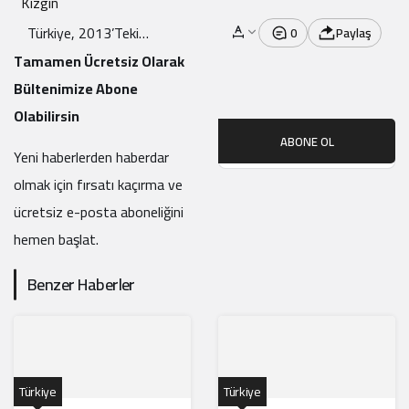
Kızgın
Türkiye, 2013’Teki
0
Paylaş
Reyhanlı Saldırısı
Tamamen Ücretsiz Olarak
Şüphelisini Suriye’de
Bültenimize Abone
Yakaladı
Olabilirsin
ABONE OL
Yeni haberlerden haberdar
olmak için fırsatı kaçırma ve
ücretsiz e-posta aboneliğini
hemen başlat.
Benzer Haberler
Türkiye
Türkiye