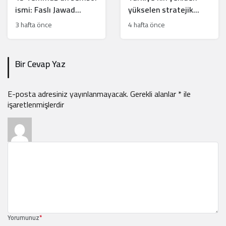
ismi: Faslı Jawad
yükselen stratejik
Merroun’un hikayesi
hamleleri İsrail’i
3 hafta önce
4 hafta önce
rahatsız ediyor
Bir Cevap Yaz
E-posta adresiniz yayınlanmayacak.
Gerekli alanlar
*
ile
işaretlenmişlerdir
Yorumunuz
*