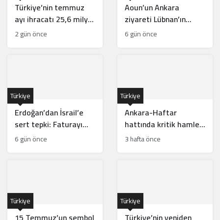
Türkiye’nin temmuz
Aoun’un Ankara
ayı ihracatı 25,6 milyar
ziyareti Lübnan’ın
dolarla rekor kırdı
güneyinde Türk
2 gün önce
6 gün önce
gücünün önünü açar
mı?
Türkiye
Türkiye
Erdoğan’dan İsrail’e
Ankara-Haftar
sert tepki: Faturayı
hattında kritik hamle:
tüm bölge ödüyor
Mısır için risk mi?
6 gün önce
3 hafta önce
Türkiye
Türkiye
15 Temmuz’un sembol
Türkiye’nin yeniden