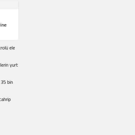
rine
rolü ele
lerin yurt
 35 bin
tahrip