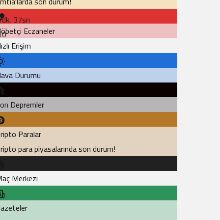
mtia'larda son durum!
1dk, 37sn
öbetçi Eczaneler
10
ızlı Erişim
ava Durumu
on Depremler
ripto Paralar
ripto para piyasalarında son durum!
aç Merkezi
azeteler