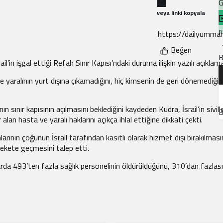
G
veya linki kopyala
C
Beğen
B
B
l’in işgal ettiği Refah Sınır Kapısı’ndaki duruma ilişkin yazılı açıklam
H
ve yaralının yurt dışına çıkamadığını, hiç kimsenin de geri dönemediğin
Y
n sınır kapısının açılmasını beklediğini kaydeden Kudra, İsrail’in sivill
B
alan hasta ve yaralı haklarını açıkça ihlal ettiğine dikkati çekti.
F
rının çoğunun İsrail tarafından kasıtlı olarak hizmet dışı bırakılmas
rekete geçmesini talep etti.
larda 493’ten fazla sağlık personelinin öldürüldüğünü, 310’dan fazlası