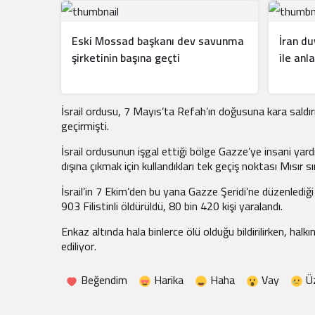
Eski Mossad başkanı dev savunma
İran d
şirketinin başına geçti
ile anl
İsrail ordusu, 7 Mayıs’ta Refah’ın doğusuna kara saldırıs
geçirmişti.
İsrail ordusunun işgal ettiği bölge Gazze’ye insani yardı
dışına çıkmak için kullandıkları tek geçiş noktası Mısır sı
İsrail’in 7 Ekim’den bu yana Gazze Şeridi’ne düzenlediğ
903 Filistinli öldürüldü, 80 bin 420 kişi yaralandı.
Enkaz altında hala binlerce ölü olduğu bildirilirken, halk
ediliyor.
Beğendim
Harika
Haha
Vay
Ü