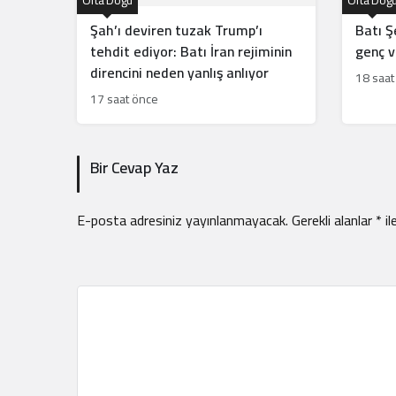
Orta Doğu
Orta Doğ
Şah’ı deviren tuzak Trump’ı
Batı Şe
tehdit ediyor: Batı İran rejiminin
genç vu
direncini neden yanlış anlıyor
18 saat
17 saat önce
Bir Cevap Yaz
E-posta adresiniz yayınlanmayacak.
Gerekli alanlar
*
il