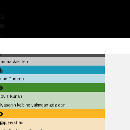
opüler
amaz Vakitleri
uan Durumu
öviz Kurları
iyasanın kalbine yakından göz atın.
ltın Fiyatları
ikten