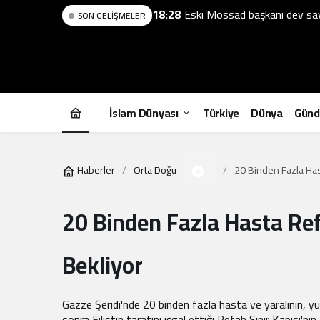
18:28
Eski Mossad başkanı dev sav
SON GELIŞMELER
İslam Dünyası
Türkiye
Dünya
Gün
Haberler
Orta Doğu
20 Binden Fazla Hast
20 Binden Fazla Hasta Ref
Bekliyor
Gazze Şeridi'nde 20 binden fazla hasta ve yaralının, yur
sonra Filistin tarafını işgal ettiği Refah Sınır Kapısı'nın a