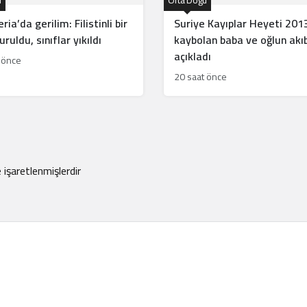
u
Orta Doğu
ria’da gerilim: Filistinli bir
Suriye Kayıplar Heyeti 201
ruldu, sınıflar yıkıldı
kaybolan baba ve oğlun akıb
açıkladı
 önce
20 saat önce
e işaretlenmişlerdir