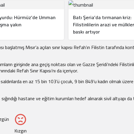
uyurdu: Hürmüz’de Umman
Batı Şeria’da tırmanan kriz:
aşma yakın
Filistinlilerin arazi ve mülkle
baskı artıyor
ı başlatmış Mısır’a açılan sınır kapısı Refah’ın Filistin tarafında kont
mların girişinde ana geçiş noktası olan ve Gazze Şeridi’ndeki Filistinli
nırındaki Refah Sınır Kapısı’nı da içeriyor.
i saldırılarda en az 15 bin 103’ü çocuk, 9 bin 849’u kadın olmak üzere
ın sığındığı hastane ve eğitim kurumları hedef alınarak sivil altyapı da 
zgün
Kızgın