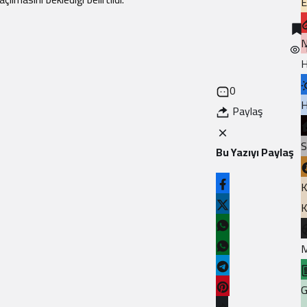
E
N
H
0
H
Paylaş
S
Bu Yazıyı Paylaş
K
K
M
G