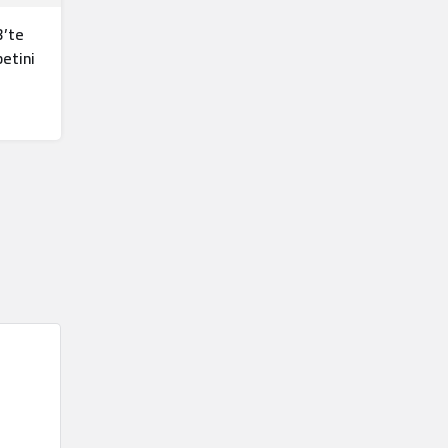
3’te
etini