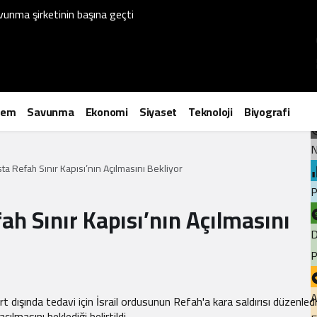
unma şirketinin başına geçti
P
dem
Savunma
Ekonomi
Siyaset
Teknoloji
Biyografi
N
a Refah Sınır Kapısı’nın Açılmasını Bekliyor
P
ah Sınır Kapısı’nın Açılmasını
D
P
A
t dışında tedavi için İsrail ordusunun Refah'a kara saldırısı düzenled
çılmasını beklediği belirtildi.