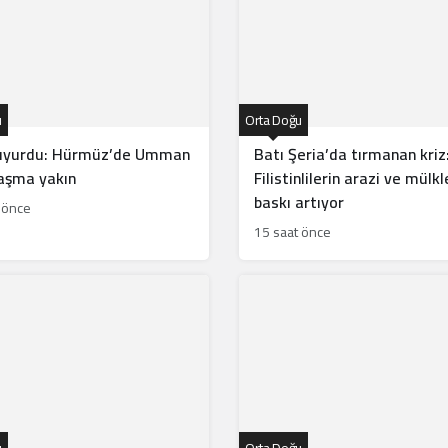
u
Orta Doğu
duyurdu: Hürmüz’de Umman
Batı Şeria’da tırmanan kriz
laşma yakın
Filistinlilerin arazi ve mülkl
baskı artıyor
 önce
15 saat önce