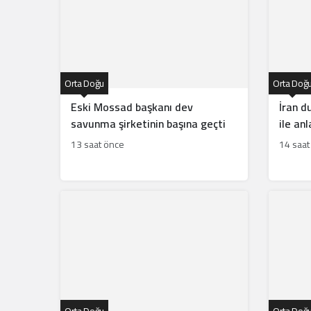
Orta Doğu
Orta Doğ
Eski Mossad başkanı dev
İran 
savunma şirketinin başına geçti
ile an
13 saat önce
14 saat