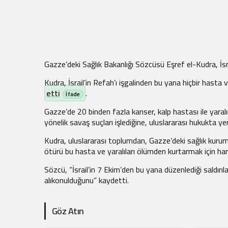
Gazze’deki Sağlık Bakanlığı Sözcüsü Eşref el-Kudra, İsrai
Kudra, İsrail’in Refah’ı işgalinden bu yana hiçbir hasta 
etti
.
Gazze’de 20 binden fazla kanser, kalp hastası ile yaralını
yönelik savaş suçları işlediğine, uluslararası hukukta yer 
Kudra, uluslararası toplumdan, Gazze’deki sağlık kurumla
ötürü bu hasta ve yaralıları ölümden kurtarmak için ha
Sözcü, “İsrail’in 7 Ekim’den bu yana düzenlediği saldırı
alıkonulduğunu” kaydetti.
Göz Atın