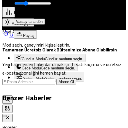
Pristina
Küçük
100%
Dev
Varsayılana dön
Mod değiştir
Mod Ayarları
0
Paylaş
Mod seçin, deneyimini kişiselleştirin.
Tamamen Ücretsiz Olarak Bültenimize Abone Olabilirsin
Gündüz Modu
Gündüz modunu seçin.
Yeni haberlerden haberdar olmak için fırsatı kaçırma ve ücretsiz
Gece Modu
Gece modunu seçin.
e-posta aboneliğini hemen başlat.
Sistem Modu
Sistem modunu seçin.
Abone Ol
Benzer Haberler
Popüler