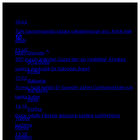
Son Gelişmeler
16:42
Türk savunmasında radara yakalanmayan güç: Kritik eşik
aşıldı!
15:48
İslam Dünyası
300 günün ardından Gazze’den acı tanıklıklar: Ateşkes
Orta Doğu
sadece medyatik bir balondan ibaret
Afrika
15:02
Balkanlar
Trump: İsrail karşıtı El-Sayed’in zaferi Cumhuriyetçiler için
Kafkasya
harika haber
Asya
14:16
Körfez
Oskar ödüllü Filistinli aktivistin katiline hafifletilmiş
Türkiye
suçlama
Dünya
13:28
Gündem