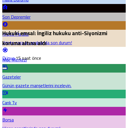
Son Depremler
Hukuki emsal: İngiliz hukuku anti-Siyonizmi
Kripto Paralar
Kripto para piyasalarında son durum!
koruma altına aldı
Dünya
15 saat önce
Maç Merkezi
Gazeteler
Günün gazete manşetlerini inceleyin.
Canlı Tv
Borsa