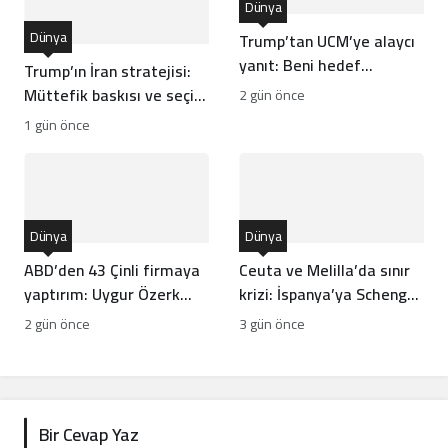
Dünya
Dünya
Trump’tan UCM’ye alaycı
yanıt: Beni hedef
Trump’ın İran stratejisi:
aldıklarını sanmam
Müttefik baskısı ve seçim
2 gün önce
hesapları arasında
1 gün önce
bocalayan diplomasi
Dünya
Dünya
ABD’den 43 Çinli firmaya
Ceuta ve Melilla’da sınır
yaptırım: Uygur Özerk
krizi: İspanya’ya Schengen
Bölgesi kriz çıkardı
resti
2 gün önce
3 gün önce
Bir Cevap Yaz