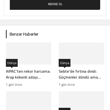
ABONE OL
Benzer Haberler
Dünya
Dünya
AIPAC’ten rekor harcama:
Sebte’de fırtına dindi:
Arap kökenli adayı
Göçmenler döndü ama
devirme planı
kriz bitmedi
1 gün önce
1 gün önce