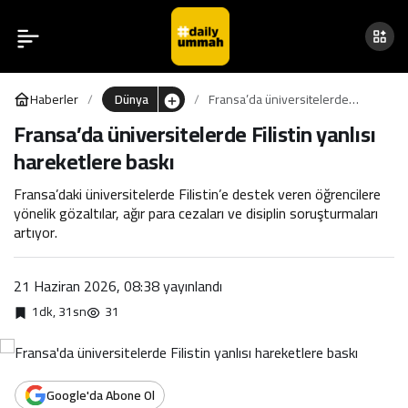
Fransa’da üniversitelerde
0
Filistin yanlısı hareketlere
Haberler
Dünya
Fransa’da üniversitelerde
baskı
Filistin yanlısı hareketlere baskı
Fransa’da üniversitelerde Filistin yanlısı
hareketlere baskı
Fransa’daki üniversitelerde Filistin’e destek veren öğrencilere
yönelik gözaltılar, ağır para cezaları ve disiplin soruşturmaları
artıyor.
21 Haziran 2026, 08:38
yayınlandı
1dk, 31sn
31
Google'da Abone Ol