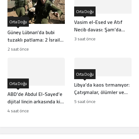
Orta Doğu
Vasim el-Esed ve Atıf
Orta Doğu
Necib davası: Şam’da
Güney Lübnan’da bubi
karar günü açıklandı
3 saat önce
tuzaklı patlama: 2 İsrail
askeri öldü
2 saat önce
Orta Doğu
Orta Doğu
Libya’da kaos tırmanıyor:
Çatışmalar, ölümler ve
ABD’de Abdul El-Sayed’e
firar!
dijital lincin arkasında kim
5 saat önce
var?
4 saat önce