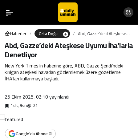
Abd, Gazze’deki Ateşkese
0
Uyumu İha’larla Denetliyor
Haberler
Orta Doğu
Abd, Gazze’deki Ateşkese
Uyumu İha’larla Denetliyor
Abd, Gazze’deki Ateşkese Uyumu İha’larla
Denetliyor
New York Times’ın haberine göre, ABD, Gazze Şeridi’ndeki
kırılgan ateşkesi havadan gözlemlemek üzere gözetleme
İHA’ları kullanmaya başladı.
25 Ekim 2025, 02:10
yayınlandı
1dk, 9sn
21
Google'da Abone Ol