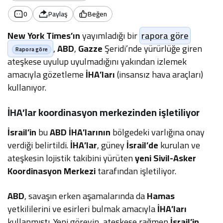
0
Paylaş
Beğen
New York Times’ın
yayımladığı bir
rapora göre
,
ABD
,
Gazze
Şeridi’nde yürürlüğe giren
ateşkese uyulup uyulmadığını yakından izlemek
amacıyla gözetleme
İHA’ları
(insansız hava araçları)
kullanıyor.
İHA’lar koordinasyon merkezinden işletiliyor
İsrail’in
bu
ABD İHA’larının
bölgedeki varlığına onay
verdiği belirtildi.
İHA’lar
, güney
İsrail’de
kurulan ve
ateşkesin lojistik takibini yürüten
yeni Sivil-Asker
Koordinasyon Merkezi
tarafından işletiliyor.
ABD
, savaşın erken aşamalarında da
Hamas
yetkililerini ve esirleri bulmak amacıyla
İHA’ları
kullanmıştı. Yeni görevin, ateşkese rağmen
İsrail’in