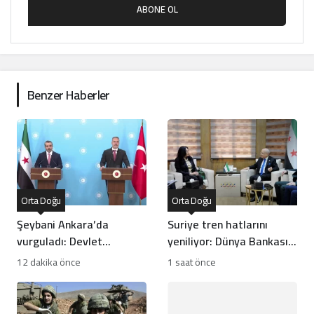
ABONE OL
Benzer Haberler
Orta Doğu
Orta Doğu
Şeybani Ankara’da
Suriye tren hatlarını
vurguladı: Devlet
yeniliyor: Dünya Bankası
otoritesi dışındaki
ile kritik zirve!
12 dakika önce
1 saat önce
silahlar sonlandırılacak