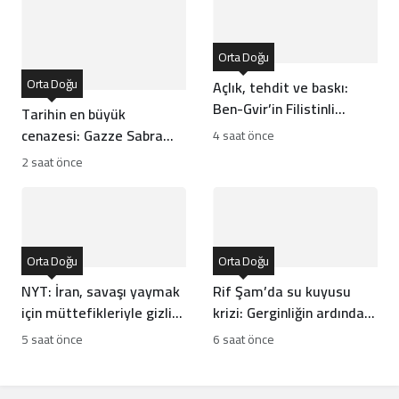
Orta Doğu
Orta Doğu
Açlık, tehdit ve baskı:
Ben-Gvir’in Filistinli
Tarihin en büyük
tutuklulara yönelik
cenazesi: Gazze Sabra
4 saat önce
karnesi
katliamı kurbanlarını
2 saat önce
uğurluyor
Orta Doğu
Orta Doğu
NYT: İran, savaşı yaymak
Rif Şam’da su kuyusu
için müttefikleriyle gizli
krizi: Gerginliğin ardından
plan yaptı
bölgede sakinlik sağlandı
5 saat önce
6 saat önce