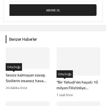
ABONE OL
Benzer Haberler
Orta Doğu
Orta Doğu
Sessiz kalmayan savaş:
Sivillerin insansız hava
“Bir Yahudi’nin hayatı 10
araçları altındaki yaşamı
milyon Filistinliye
20 dakika önce
bedeldir”: Yerleşimci
1 saat önce
avukatın sözleri infial
yarattı