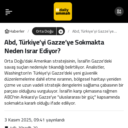
Abd, Türkiye’yi Gazze’ye
0
Sokmakta Neden Israr
Haberler
Orta Doğu
Abd, Türkiye’yi Gazze’ye
Ediyor?
Sokmakta Neden Israr
Abd, Türkiye’yi Gazze’ye Sokmakta
Ediyor?
Neden Israr Ediyor?
Orta Doğu'daki Amerikan stratejisinin, İsrail'in Gazze'deki
savaş suçları nedeniyle tıkandığı belirtiliyor. Analistler,
Washington'ın Türkiye'yi Gazze'deki yeni güvenlik
düzenlemelerine dahil etme ısrarının, bölgesel haritayı yeniden
çizme ve uzun vadeli stratejik dengelerini sağlama çabasının bir
parçası olduğunu vurguluyor. İsrail'in karşı çıkmasına rağmen
ABD'nin Ankara'yı Gazze'ye "uluslararası bir güç" kapsamında
sokmakta kararlı olduğu ifade ediliyor.
3 Kasım 2025, 09:41
yayınlandı
4dk, 30sn
20