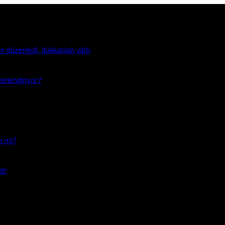
n düzenledi, dükkanları yıktı
ğerlendiriyor?
ek mi?
ı!