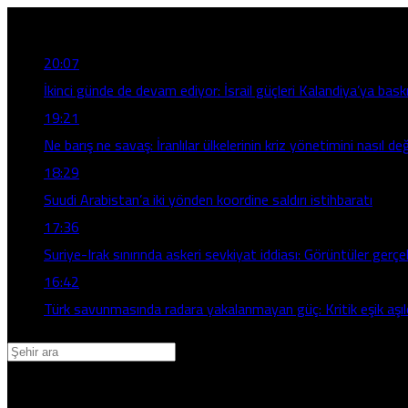
Son Gelişmeler
20:07
İkinci günde de devam ediyor: İsrail güçleri Kalandiya’ya baskı
19:21
Ne barış ne savaş: İranlılar ülkelerinin kriz yönetimini nasıl de
18:29
Suudi Arabistan’a iki yönden koordine saldırı istihbaratı
17:36
Suriye-Irak sınırında askeri sevkiyat iddiası: Görüntüler gerç
16:42
Türk savunmasında radara yakalanmayan güç: Kritik eşik aşıld
Adana
Adıyaman