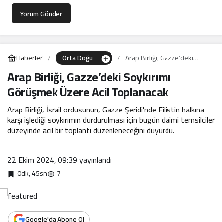
Yorum Gönder
Haberler
Orta Doğu
Arap Birliği, Gazze’deki
Soykırımı Görüşmek Üzere
Arap Birliği, Gazze’deki Soykırımı
Acil Toplanacak
Görüşmek Üzere Acil Toplanacak
Arap Birliği, İsrail ordusunun, Gazze Şeridi'nde Filistin halkına
karşı işlediği soykırımın durdurulması için bugün daimi temsilciler
düzeyinde acil bir toplantı düzenleneceğini duyurdu.
22 Ekim 2024, 09:39
yayınlandı
0dk, 45sn
7
Google'da Abone Ol