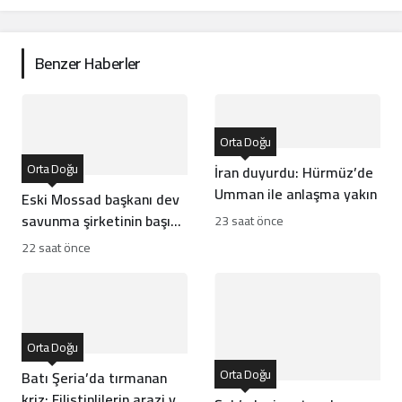
Benzer Haberler
Orta Doğu
Orta Doğu
İran duyurdu: Hürmüz’de
Umman ile anlaşma yakın
Eski Mossad başkanı dev
savunma şirketinin başına
23 saat önce
geçti
22 saat önce
Orta Doğu
Orta Doğu
Batı Şeria’da tırmanan
kriz: Filistinlilerin arazi ve