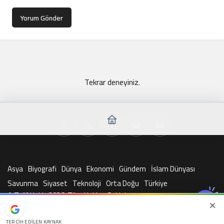
Yorum Gönder
Tekrar deneyiniz.
Asya
Biyografi
Dünya
Ekonomi
Gündem
İslam Dünyası
Savunma
Siyaset
Teknoloji
Orta Doğu
Türkiye
© Telif Hakkı 2026, Tüm Hakları Saklıdır
TERCIH EDILEN KAYNAK