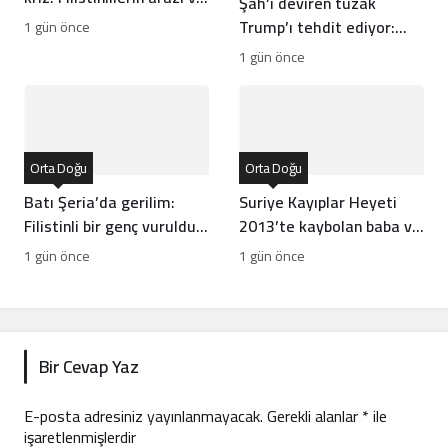
Şah’ı deviren tuzak
mülklerine baskı artıyor
Trump’ı tehdit ediyor:
1 gün önce
Batı İran rejiminin
1 gün önce
direncini neden yanlış
anlıyor
Orta Doğu
Orta Doğu
Batı Şeria’da gerilim:
Suriye Kayıplar Heyeti
Filistinli bir genç vuruldu,
2013’te kaybolan baba ve
sınıflar yıkıldı
oğlun akıbetini açıkladı
1 gün önce
1 gün önce
Bir Cevap Yaz
E-posta adresiniz yayınlanmayacak.
Gerekli alanlar
*
ile
işaretlenmişlerdir