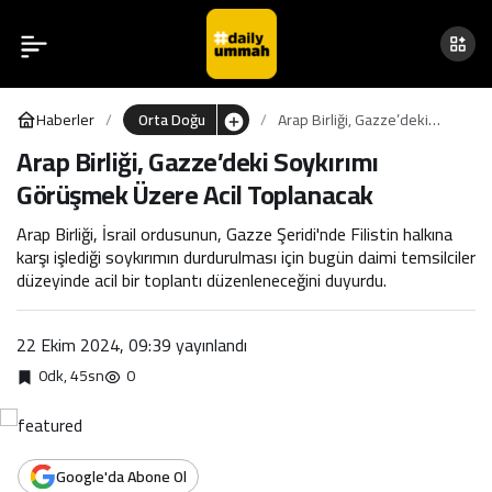
Arap Birliği, Gazze’deki
Arap Birliği, Gazze’deki
0
0
Soykırımı Görüşmek Üzere
Soykırımı Görüşmek Üzere
Haberler
Orta Doğu
Arap Birliği, Gazze’deki
Acil Toplanacak
Acil Toplanacak
Soykırımı Görüşmek Üzere
Arap Birliği, Gazze’deki Soykırımı
Acil Toplanacak
Görüşmek Üzere Acil Toplanacak
Arap Birliği, İsrail ordusunun, Gazze Şeridi'nde Filistin halkına
karşı işlediği soykırımın durdurulması için bugün daimi temsilciler
düzeyinde acil bir toplantı düzenleneceğini duyurdu.
22 Ekim 2024, 09:39
yayınlandı
0dk, 45sn
0
Google'da Abone Ol