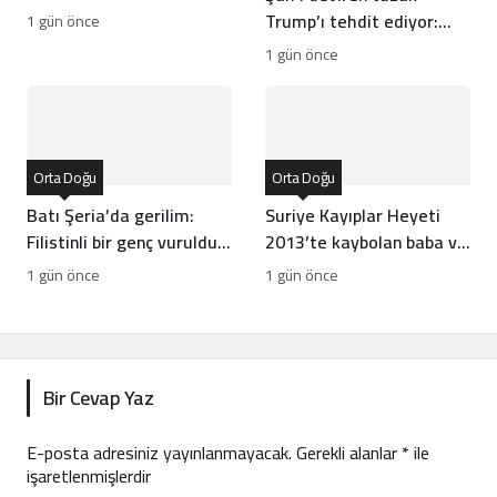
mülklerine baskı artıyor
Trump’ı tehdit ediyor:
1 gün önce
Batı İran rejiminin
1 gün önce
direncini neden yanlış
anlıyor
Orta Doğu
Orta Doğu
Batı Şeria’da gerilim:
Suriye Kayıplar Heyeti
Filistinli bir genç vuruldu,
2013’te kaybolan baba ve
sınıflar yıkıldı
oğlun akıbetini açıkladı
1 gün önce
1 gün önce
Bir Cevap Yaz
E-posta adresiniz yayınlanmayacak.
Gerekli alanlar
*
ile
işaretlenmişlerdir