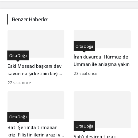
Benzer Haberler
Orta Doğu
Orta Doğu
İran duyurdu: Hürmüz’de
Umman ile anlaşma yakın
Eski Mossad başkanı dev
savunma şirketinin başına
23 saat önce
geçti
22 saat önce
Orta Doğu
Orta Doğu
Batı Şeria’da tırmanan
kriz: Filistinlilerin arazi ve
Şah’ı deviren tuzak